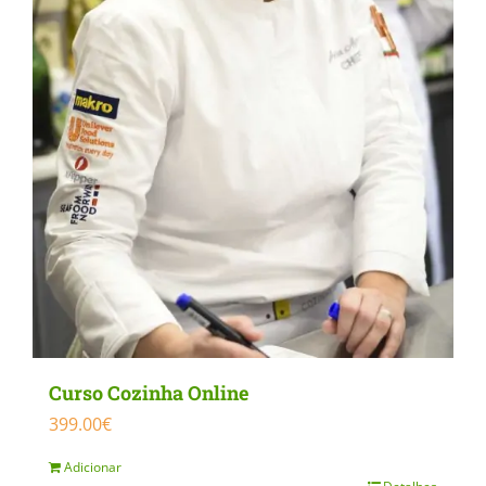
may
be
chosen
on
the
product
page
Curso Cozinha Online
399.00
€
Adicionar