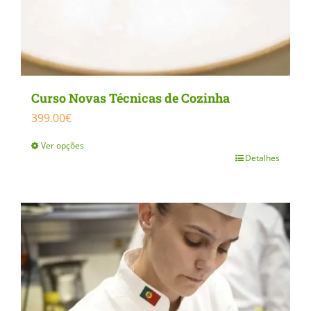
Curso Novas Técnicas de Cozinha
399.00
€
Ver opções
Detalhes
This
product
has
multiple
variants.
The
options