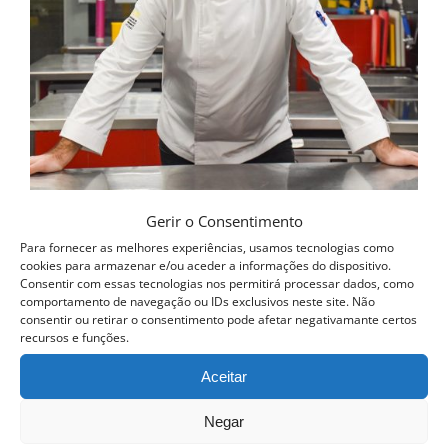
be
chosen
on
the
product
page
Gerir o Consentimento
Curso Profissional de Cozinha
Para fornecer as melhores experiências, usamos tecnologias como
cookies para armazenar e/ou aceder a informações do dispositivo.
1,150.00
€
Consentir com essas tecnologias nos permitirá processar dados, como
comportamento de navegação ou IDs exclusivos neste site. Não
Ver opções
consentir ou retirar o consentimento pode afetar negativamante certos
Detalhes
This
recursos e funções.
product
Aceitar
has
Negar
multiple