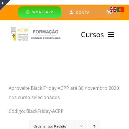
Skip
WHATSAPP
CONTA
to
Toggle
content
Sliding
Cursos
Bar
Area
Bolsa Formadores
Cursos Profissionais
Aproveite Black Friday ACPP até 30 novembro 2020
Especialização
nos curso selecionados
Financiado
Código: BlackFriday-ACPP
Emprego
Ordenar por
Padrão