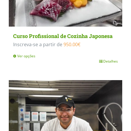
Curso Profissional de Cozinha Japonesa
Inscreva-se a partir de
950.00
€
Ver opções
Detalhes
This
product
has
multiple
variants.
The
options
may