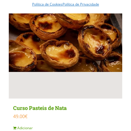
Política de Cookies
Política de Privacidade
variants.
The
options
may
be
chosen
on
the
product
page
Curso Pasteis de Nata
49.00
€
Adicionar