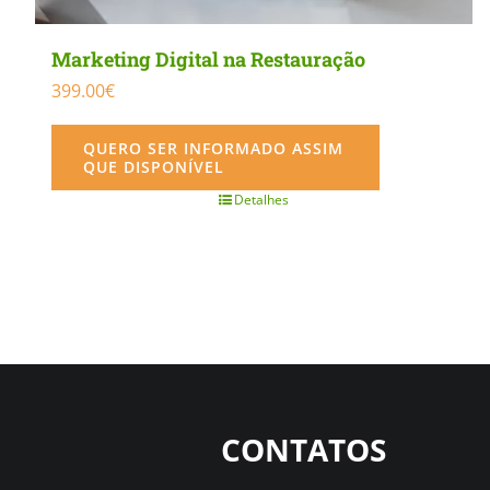
Marketing Digital na Restauração
399.00
€
QUERO SER INFORMADO ASSIM
QUE DISPONÍVEL
Detalhes
CONTATOS