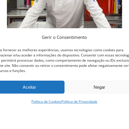
Gerir o Consentimento
a fornecer as melhores experiências, usamos tecnologias como cookies para
azenar e/ou aceder a informações do dispositivo. Consentir com essas tecnolog
 permitirá processar dados, como comportamento de navegação ou IDs exclusi
te site. Não consentir ou retirar o consentimento pode afetar negativamante cer
Curso Profissional de Cozinha
ursos e funções.
1,150.00
€
Ver opções
Aceitar
Negar
Detalhes
This
Política de Cookies
Política de Privacidade
product
has
multiple