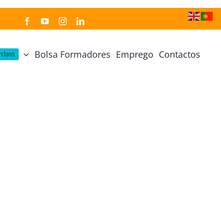
Bolsa Formadores
Emprego
Contactos
class
Cozinha Japonesa
Cursos Práticos
Profissional de Cozinha Japonesa
Curso Prático Cozinha
Profissional de Sushi
Curso Prático Pastelaria
Curso Sushi Omakase
Curso Cozinha Portuguesa
Curso Sushi Decorativo
Curso Petiscos Portugueses
Curso Washoku – Ichiju Sansai
Curso Prático de Sushi
Curso Street food, Dumplings e Udon
Curso Prático Ramen
r
Curso Sushi Criativo