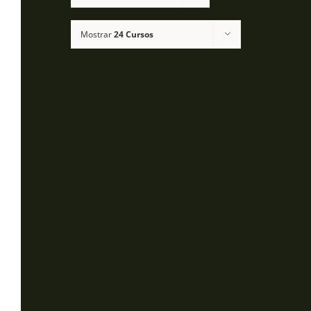
Contactos
Mostrar
24 Cursos