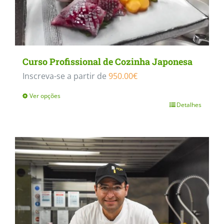
Curso Profissional de Cozinha Japonesa
Inscreva-se a partir de
950.00
€
Ver opções
Detalhes
This
product
has
multiple
variants.
The
options
may