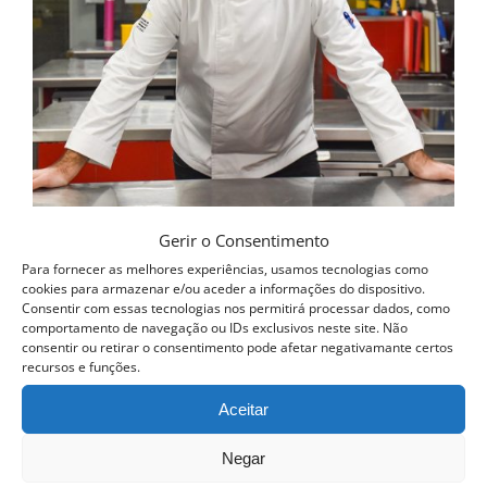
be
chosen
on
the
product
page
Gerir o Consentimento
Curso Profissional de Cozinha
Para fornecer as melhores experiências, usamos tecnologias como
cookies para armazenar e/ou aceder a informações do dispositivo.
1,150.00
€
Consentir com essas tecnologias nos permitirá processar dados, como
comportamento de navegação ou IDs exclusivos neste site. Não
Ver opções
consentir ou retirar o consentimento pode afetar negativamante certos
Detalhes
This
recursos e funções.
product
Aceitar
has
Negar
multiple