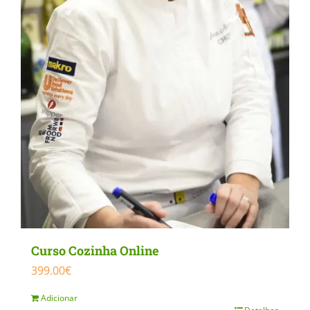
may
be
chosen
on
the
product
page
Curso Cozinha Online
399.00
€
Adicionar