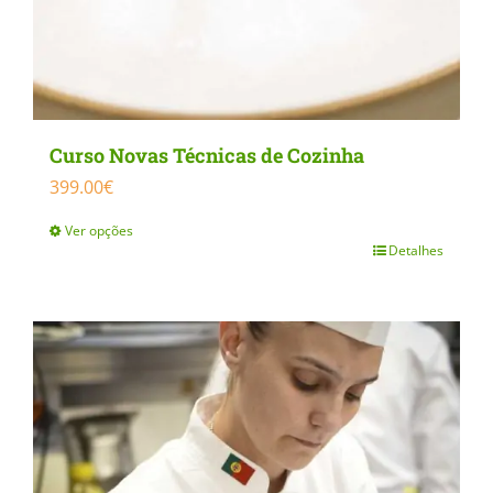
Curso Novas Técnicas de Cozinha
399.00
€
Ver opções
Detalhes
This
product
has
multiple
variants.
The
options