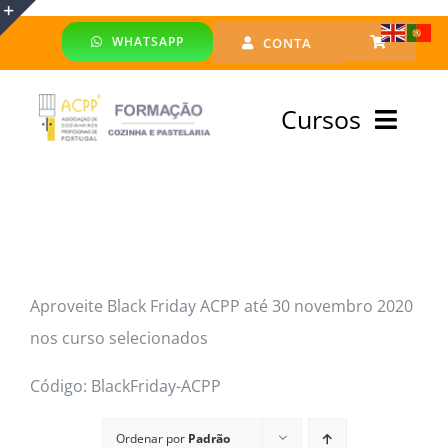
Skip
WHATSAPP
CONTA
to
Toggle
content
Sliding
Cursos
Bar
Area
Bolsa Formadores
Cursos Profissionais
Aproveite Black Friday ACPP até 30 novembro 2020
Especialização
nos curso selecionados
Financiado
Código: BlackFriday-ACPP
Emprego
Ordenar por
Padrão