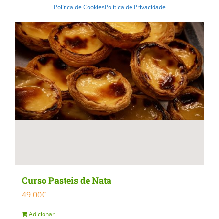
Política de Cookies
Política de Privacidade
variants.
The
options
may
be
chosen
on
the
product
page
Curso Pasteis de Nata
49.00
€
Adicionar