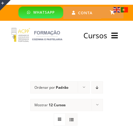
Skip
WHATSAPP
CONTA
to
Toggle
content
Sliding
Cursos
Bar
Area
Bolsa Formadores
Cursos Profissionais
Ordenar por
Padrão
Especialização
Mostrar
12 Cursos
Financiado
Emprego