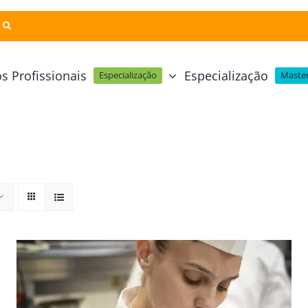
s Profissionais
Especialização
Especialização
Master
Pastelaria e Padaria
Online
Cursos Técnicos
Profissional Pastelaria Vegan
zinha Online
Cozinha Molecular
Profissional de Pastelaria
Técnicas de Empratamento
telaria Online
Pastelaria Tradicional Portuguesa
Técnicas de Chocolate
Profissional Padaria
inha e Pastelaria Online
Mesa e Bar
Profissional Pastelaria e Padaria
e Nata Online
Curso Intensivo de Mesa e Ba