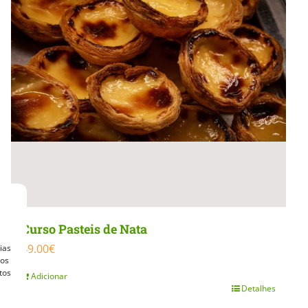
Curso Pasteis de Nata
49.00
€
ias
vos
tos
Adicionar
Detalhes