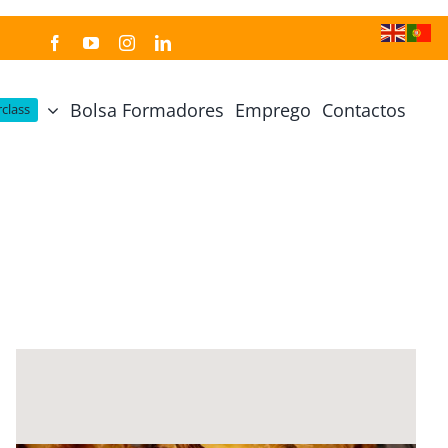
Bolsa Formadores
Emprego
Contactos
class
Cozinha Japonesa
Cursos Práticos
Profissional de Cozinha Japonesa
Curso Prático Cozinha
Profissional de Sushi
Curso Prático Pastelaria
Curso Sushi Omakase
Curso Cozinha Portuguesa
Curso Sushi Decorativo
Curso Petiscos Portugueses
Curso Washoku – Ichiju Sansai
Curso Prático de Sushi
Curso Street food, Dumplings e Udon
Curso Prático Ramen
r
Curso Sushi Criativo