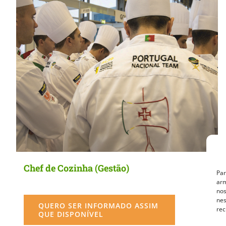
MasterClass
Macarons
Chef de Cozinha (Gestão)
Par
arm
nos
nes
QUERO SER INFORMADO ASSIM
rec
QUE DISPONÍVEL