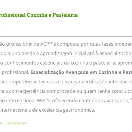
multiple
ofissional Cozinha e Pastelaria
variants.
€
The
options
ão profissional da ACPP é composta por duas fases inde
may
do aluno desde a aprendizagem inicial até à especializaçã
be
os conhecimentos essenciais da cozinha e pastelaria, apren
chosen
 profissional.
Especialização Avançada em Cozinha e Pas
on
r competências técnicas e alcançar certificação internaci
the
nais com experiência comprovada ou quem tenha concluído o 
product
ação internacional WACS, oferecendo conteúdos avançados, f
page
internacionais de excelência gastronómica.
s
Detalhes
This