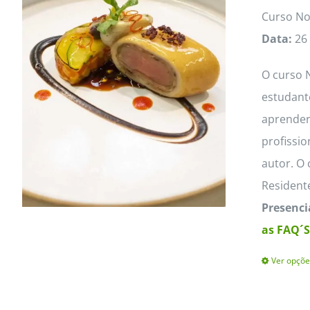
MasterClass
Macarons
Curso No
Data:
26
O curso N
estudante
aprender 
profissi
autor. O
Resident
Presenci
as FAQ´S
Ver opçõe