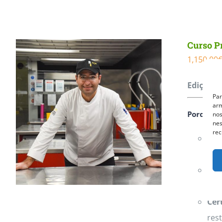
Curso Pr
1,150.00
Edição P
Par
arm
Porquê Es
nos
nes
rec
Reg
con
For
desd
Cer
res