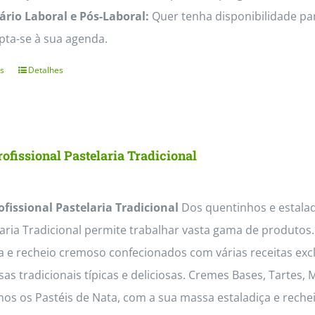
ário Laboral e Pós-Laboral:
Quer tenha disponibilidade par
pta-se à sua agenda.
s
Detalhes
This
product
has
multiple
ofissional Pastelaria Tradicional
variants.
The
ofissional Pastelaria Tradicional
Dos quentinhos e estaladi
options
laria Tradicional permite trabalhar vasta gama de produto
may
a e recheio cremoso confecionados com várias receitas exc
be
s tradicionais típicas e deliciosas. Cremes Bases, Tartes,
chosen
os os Pastéis de Nata, com a sua massa estaladiça e reche
on