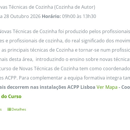
vas Técnicas de Cozinha (Cozinha de Autor)
 a 28 Outubro 2026
Horário:
09h00 às 13h30
ovas Técnicas de Cozinha foi produzido pelos profissionai
s e profissionais de cozinha, do real significado dos mov
as principais técnicas de Cozinha e tornar-se num profiss
onais desta área, introduzindo o ensino sobre novas técni
 curso de Novas Técnicas de Cozinha tem como coordenador
es ACPP. Para complementar a equipa formativa integra t
ais decorrem nas instalações ACPP Lisboa
Ver Mapa
- Co
 do Curso
s
Detalhes
This
product
has