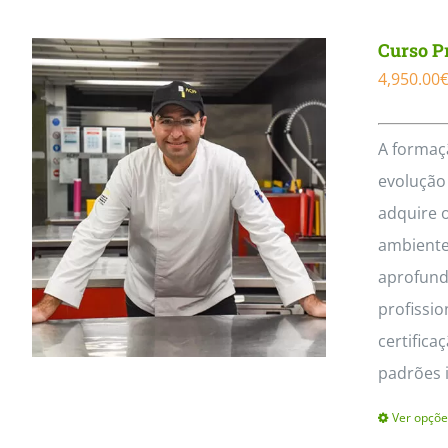
Curso Pr
4,950.00
A formaç
evolução 
adquire 
ambiente
aprofunda
profissio
certific
padrões 
Ver opçõe