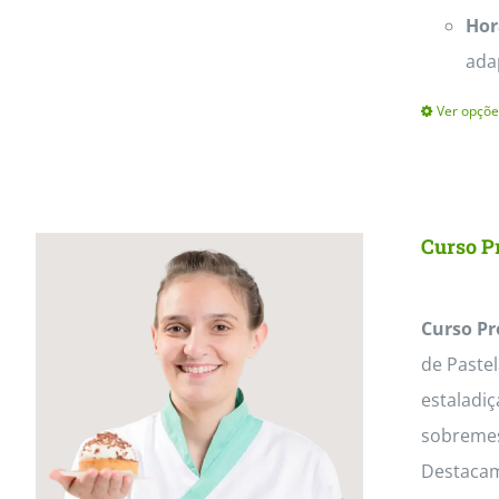
Hor
ada
Ver opçõe
Curso Pr
Curso Pr
de Paste
estaladiç
sobremesa
Destacam