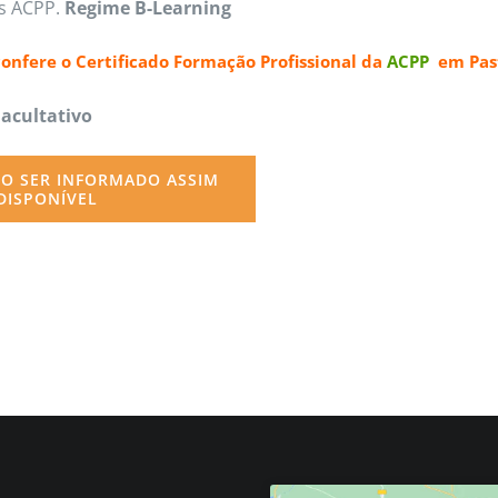
as ACPP.
Regime B-Learning
the
product
confere o
Certificado Formação Profissional da
ACPP
em Past
page
Facultativo
O SER INFORMADO ASSIM
DISPONÍVEL