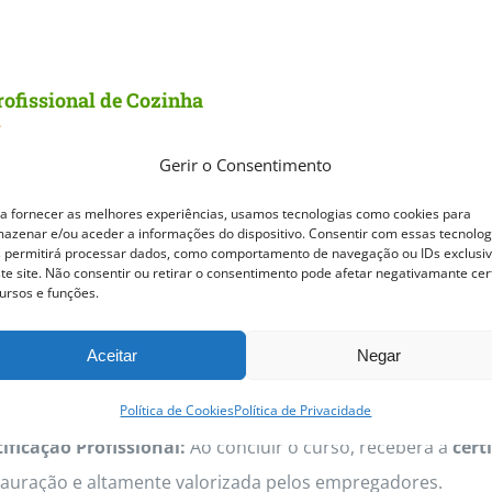
product
has
multiple
ofissional de Cozinha
variants.
€
The
Gerir o Consentimento
options
ós-Laboral Data:
21 de setembro a 15 de dezembro 2026
E
a fornecer as melhores experiências, usamos tecnologias como cookies para
may
azenar e/ou aceder a informações do dispositivo. Consentir com essas tecnolog
colher o Curso Profissional de Cozinha da ACPP?
be
 permitirá processar dados, como comportamento de navegação ou IDs exclusi
te site. Não consentir ou retirar o consentimento pode afetar negativamante cer
chosen
ursos e funções.
ime B-learning:
Aprenda com flexibilidade, combinando aulas
on
ciliação com outras responsabilidades.
Aceitar
Negar
the
mação Completa e Abrangente:
O curso cobre todas as ár
product
e a cozinha tradicional portuguesa até às técnicas internac
Política de Cookies
Política de Privacidade
page
tificação Profissional:
Ao concluir o curso, receberá a
cert
tauração e altamente valorizada pelos empregadores.