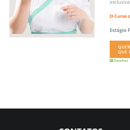
exclusiv
O Curso 
Estágio 
QUER
QUE 
Detalhes