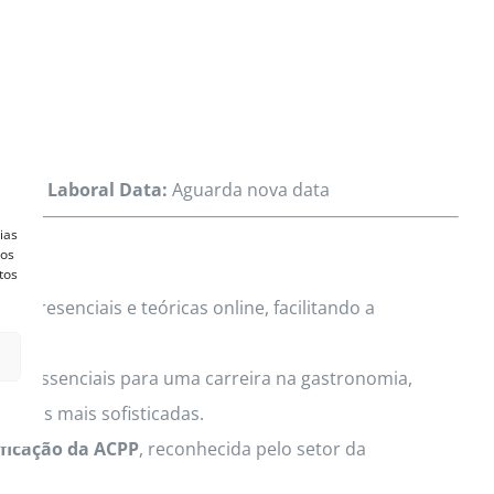
dição Laboral Data:
Aguarda nova data
ias
vos
tos
 presenciais e teóricas online, facilitando a
eas essenciais para uma carreira na gastronomia,
ionais mais sofisticadas.
ificação da ACPP
, reconhecida pelo setor da