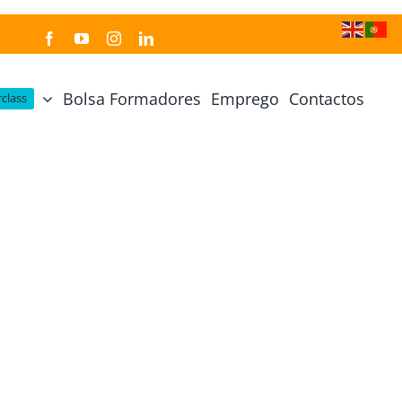
Bolsa Formadores
Emprego
Contactos
class
Cozinha Japonesa
Cursos Práticos
Profissional de Cozinha Japonesa
Curso Prático Cozinha
Profissional de Sushi
Curso Prático Pastelaria
Curso Sushi Omakase
Curso Cozinha Portuguesa
Curso Sushi Decorativo
Curso Petiscos Portugueses
Curso Washoku – Ichiju Sansai
Curso Prático de Sushi
Curso Street food, Dumplings e Udon
Curso Prático Ramen
r
Curso Sushi Criativo