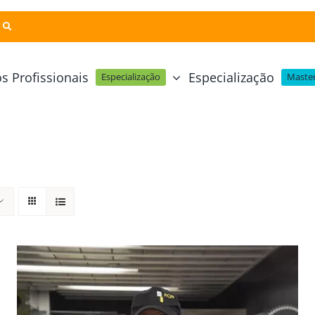
s Profissionais
Especialização
Especialização
Master
Pastelaria e Padaria
Online
Cursos Técnicos
Profissional Pastelaria Vegan
zinha Online
Cozinha Molecular
Profissional de Pastelaria
Técnicas de Empratamento
telaria Online
Pastelaria Tradicional Portuguesa
Técnicas de Chocolate
Profissional Padaria
inha e Pastelaria Online
Mesa e Bar
Profissional Pastelaria e Padaria
e Nata Online
Curso Intensivo de Mesa e Ba