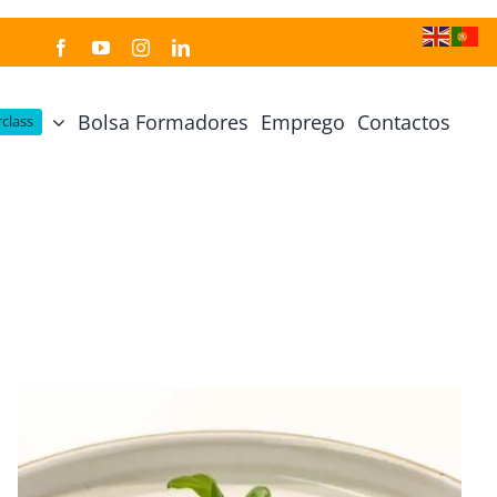
Bolsa Formadores
Emprego
Contactos
class
Cozinha Japonesa
Cursos Práticos
Profissional de Cozinha Japonesa
Curso Prático Cozinha
Profissional de Sushi
Curso Prático Pastelaria
Curso Sushi Omakase
Curso Cozinha Portuguesa
Curso Sushi Decorativo
Curso Petiscos Portugueses
Curso Washoku – Ichiju Sansai
Curso Prático de Sushi
Curso Street food, Dumplings e Udon
Curso Prático Ramen
r
Curso Sushi Criativo