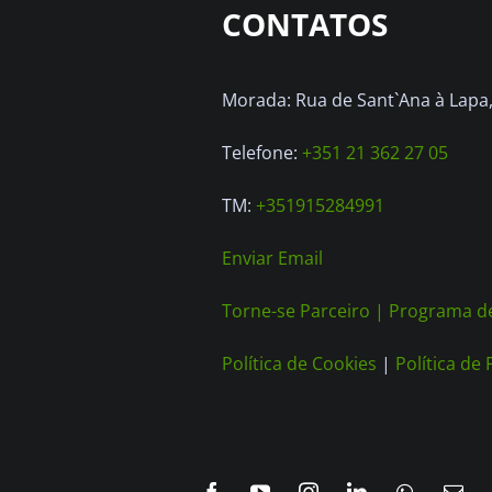
CONTATOS
may
be
chosen
Morada: Rua de Sant`Ana à Lapa, 
on
Telefone:
+351 21 362 27 05
the
product
TM:
+351915284991
page
Enviar Email
Torne-se Parceiro |
Programa de
Política de Cookies
|
Política de