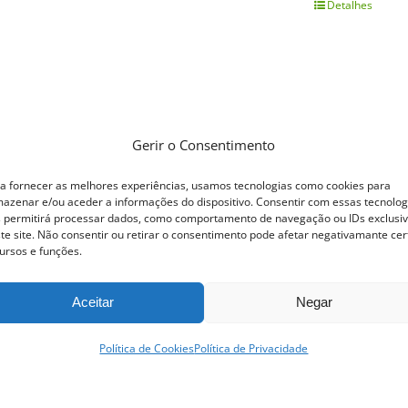
Detalhes
This
product
has
multiple
variants.
Gerir o Consentimento
The
options
a fornecer as melhores experiências, usamos tecnologias como cookies para
azenar e/ou aceder a informações do dispositivo. Consentir com essas tecnolog
may
 permitirá processar dados, como comportamento de navegação ou IDs exclusi
te site. Não consentir ou retirar o consentimento pode afetar negativamante cer
be
ursos e funções.
chosen
on
Aceitar
Negar
the
Política de Cookies
Política de Privacidade
product
page