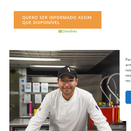
QUERO SER INFORMADO ASSIM
QUE DISPONÍVEL
Detalhes
Par
arm
nos
nes
rec