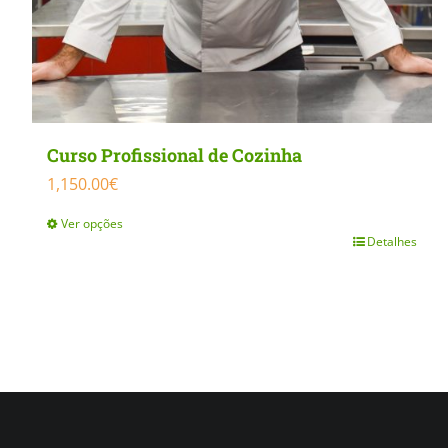
Curso Profissional de Cozinha
1,150.00
€
Ver opções
Detalhes
This
product
has
multiple
variants.
The
options