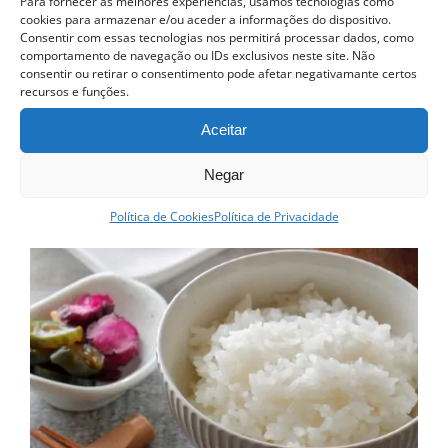
Para fornecer as melhores experiências, usamos tecnologias como
has
cookies para armazenar e/ou aceder a informações do dispositivo.
Consentir com essas tecnologias nos permitirá processar dados, como
multiple
comportamento de navegação ou IDs exclusivos neste site. Não
consentir ou retirar o consentimento pode afetar negativamante certos
variants.
recursos e funções.
The
Aceitar
options
may
Negar
be
Política de Cookies
Política de Privacidade
chosen
on
the
product
page