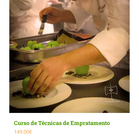
chosen
on
the
product
page
Curso de Técnicas de Empratamento
149.00
€