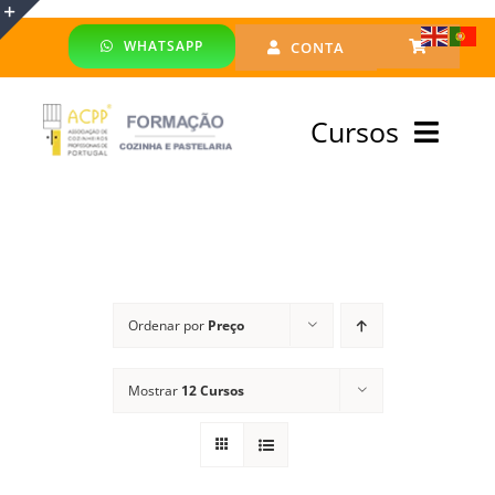
Skip
WHATSAPP
CONTA
to
Toggle
content
Sliding
Cursos
Bar
Area
Bolsa Formadores
Cursos Profissionais
Ordenar por
Preço
Especialização
Mostrar
12 Cursos
Financiado
Emprego