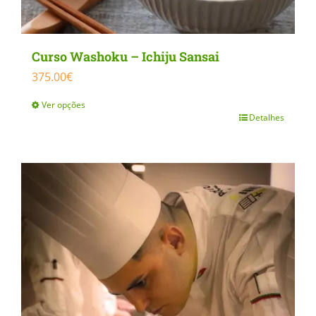
Curso Washoku – Ichiju Sansai
375.00
€
Ver opções
Detalhes
This
product
has
multiple
variants.
The
options
may
be