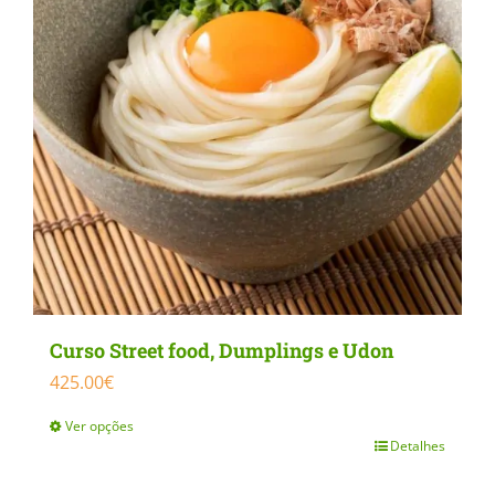
Curso Street food, Dumplings e Udon
425.00
€
Ver opções
Detalhes
This
product