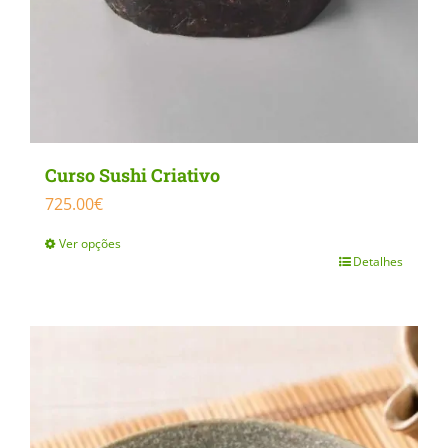
Curso Sushi Criativo
725.00
€
Ver opções
Detalhes
This
product
has
multiple
variants.
The