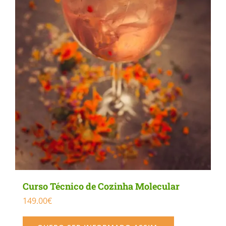
be
chosen
on
the
product
page
Curso Técnico de Cozinha Molecular
149.00
€