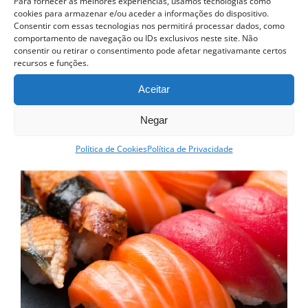
Para fornecer as melhores experiências, usamos tecnologias como
Ver opções
cookies para armazenar e/ou aceder a informações do dispositivo.
Detalhes
Consentir com essas tecnologias nos permitirá processar dados, como
This
comportamento de navegação ou IDs exclusivos neste site. Não
product
consentir ou retirar o consentimento pode afetar negativamante certos
recursos e funções.
has
Curso esgotado
Aceitar
multiple
variants.
Negar
The
Política de Cookies
Política de Privacidade
options
may
be
chosen
on
the
product