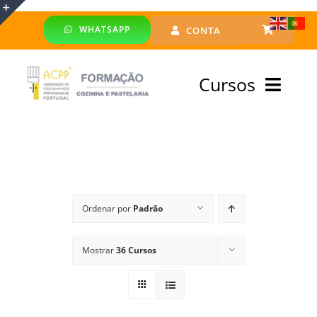
Skip
WHATSAPP
CONTA
to
Toggle
content
Sliding
Cursos
Bar
Area
Bolsa Formadores
Cursos Profissionais
Ordenar por
Padrão
Especialização
Mostrar
36 Cursos
Financiado
Emprego