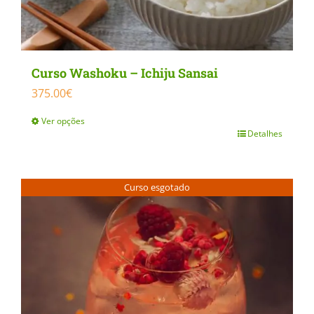
Curso Washoku – Ichiju Sansai
375.00
€
Ver opções
Detalhes
This
product
has
Curso esgotado
multiple
variants.
The
options
may