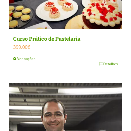
Curso Prático de Pastelaria
399.00
€
Ver opções
Detalhes
This
product
has
multiple
variants.
The
options