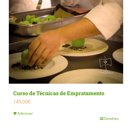
product
page
Curso de Técnicas de Empratamento
149.00
€
Adicionar
Detalhes