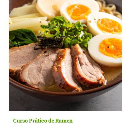
options
may
be
chosen
on
the
product
page
Curso Prático de Ramen