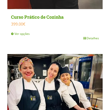
Curso Prático de Cozinha
399.00
€
Ver opções
Detalhes
This
product
has
multiple
variants.
The
options
may
be