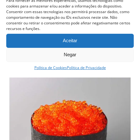
Para fornecer as melhores experiências, usamos tecnologias como
cookies para armazenar e/ou aceder a informações do dispositivo.
Curso Street food, Dumplings e Udon
Consentir com essas tecnologias nos permitirá processar dados, como
425.00
€
comportamento de navegação ou IDs exclusivos neste site. Não
consentir ou retirar o consentimento pode afetar negativamante certos
recursos e funções.
Ver opções
Detalhes
This
Aceitar
product
Negar
has
multiple
Política de Cookies
Política de Privacidade
variants.
The
options
may
be
chosen
on