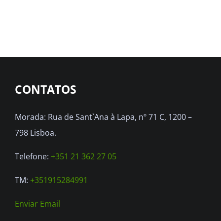
has
multiple
variants.
The
options
CONTATOS
may
be
Morada: Rua de Sant`Ana à Lapa, nº 71 C, 1200 –
chosen
798 Lisboa.
on
the
Telefone:
+351 21 362 27 05
product
TM:
+351915284991
page
Enviar Email