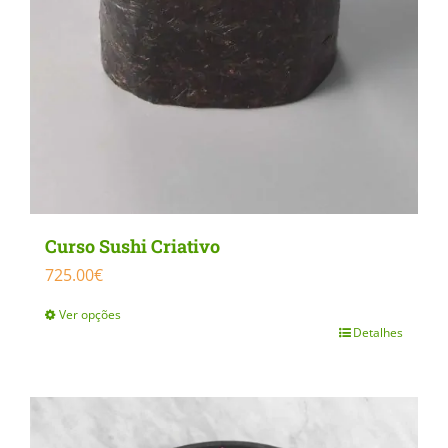
the
product
page
Curso Sushi Criativo
725.00
€
Ver opções
Detalhes
This
product
has
multiple