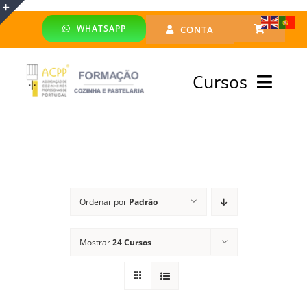
Skip
WHATSAPP
CONTA
to
Toggle
content
Sliding
Cursos
Bar
Area
Bolsa Formadores
Cursos Profissionais
Ordenar por
Padrão
Especialização
Mostrar
24 Cursos
Financiado
Emprego