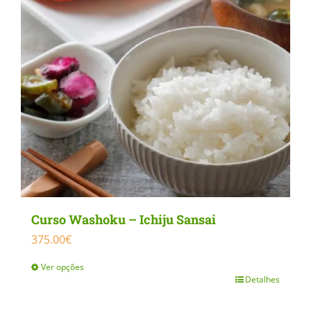
Curso Washoku – Ichiju Sansai
375.00
€
Ver opções
Detalhes
This
product