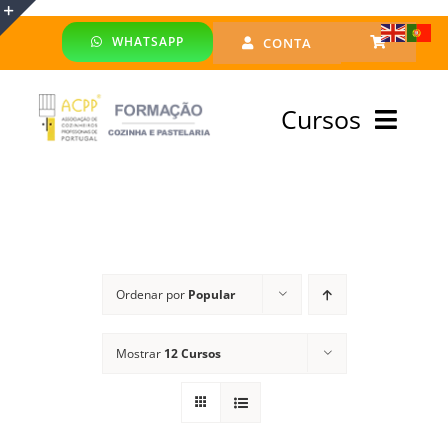
Skip
WHATSAPP
CONTA
to
Toggle
content
Sliding
Cursos
Bar
Area
Bolsa Formadores
Cursos Profissionais
Ordenar por
Popular
Especialização
Mostrar
12 Cursos
Financiado
Emprego