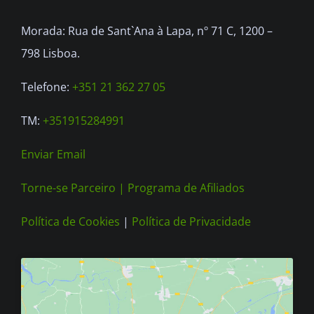
be
Morada: Rua de Sant`Ana à Lapa, nº 71 C, 1200 –
chosen
798 Lisboa.
on
the
Telefone:
+351 21 362 27 05
product
TM:
+351915284991
page
Enviar Email
Torne-se Parceiro |
Programa de Afiliados
Política de Cookies
|
Política de Privacidade