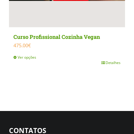
Curso Profissional Cozinha Vegan
475.00
€
Ver opções
Detalhes
This
product
has
multiple
variants.
The
options
CONTATOS
may