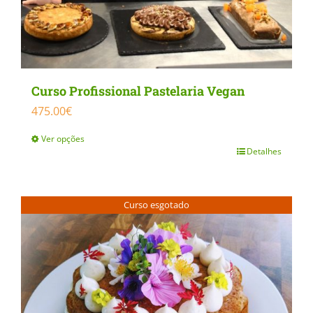
Curso Profissional Pastelaria Vegan
475.00
€
Ver opções
Detalhes
This
product
has
Curso esgotado
multiple
variants.
The
options
may