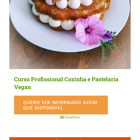
be
chosen
on
the
product
page
Curso Profissional Cozinha e Pastelaria
Vegan
QUERO SER INFORMADO ASSIM
QUE DISPONÍVEL
Detalhes