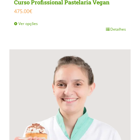
Curso Profissional Pastelaria Vegan
475.00
€
Ver opções
Detalhes
This
product
has
multiple
variants.
The
options
may
be
chosen
on