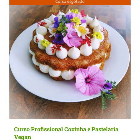
Curso esgotado
multiple
variants.
The
options
may
be
chosen
on
the
product
page
Curso Profissional Cozinha e Pastelaria
Vegan