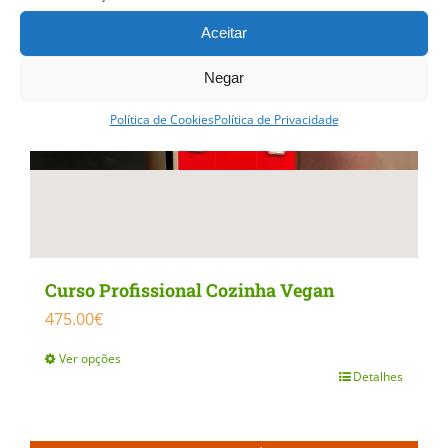
Aceitar
Negar
Política de Cookies
Política de Privacidade
Curso Profissional Cozinha Vegan
475.00
€
Ver opções
Detalhes
This
product
has