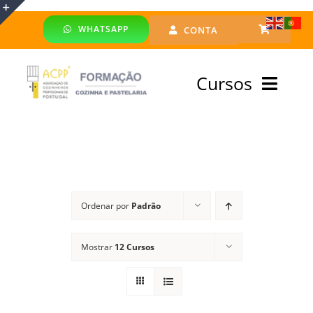
Skip
WHATSAPP
CONTA
to
Toggle
content
Sliding
Cursos
Bar
Area
Bolsa Formadores
Cursos Profissionais
Ordenar por
Padrão
Especialização
Mostrar
12 Cursos
Financiado
Emprego