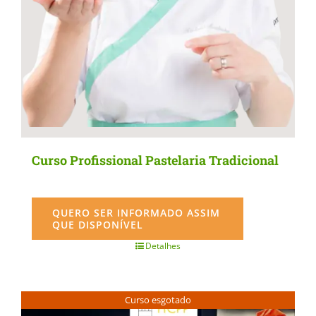
the
product
page
Curso Profissional Pastelaria Tradicional
QUERO SER INFORMADO ASSIM
QUE DISPONÍVEL
Detalhes
Curso esgotado