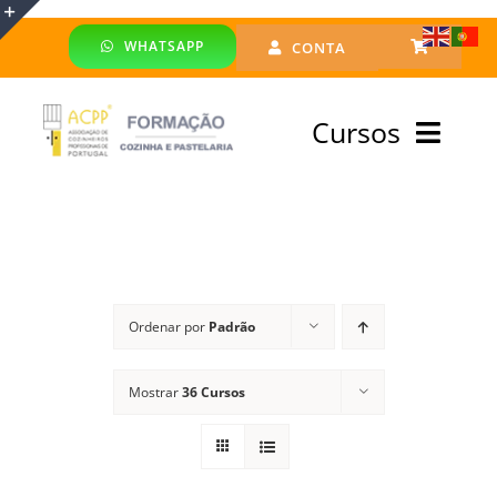
Skip
WHATSAPP
CONTA
to
Toggle
content
Sliding
Cursos
Bar
Area
Bolsa Formadores
Cursos Profissionais
Ordenar por
Padrão
Especialização
Mostrar
36 Cursos
Financiado
Emprego