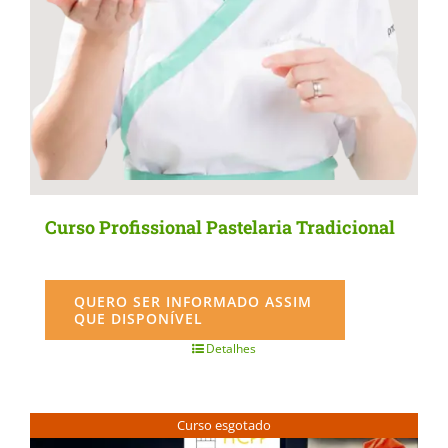
the
product
page
Curso Profissional Pastelaria Tradicional
QUERO SER INFORMADO ASSIM
QUE DISPONÍVEL
Detalhes
Curso esgotado