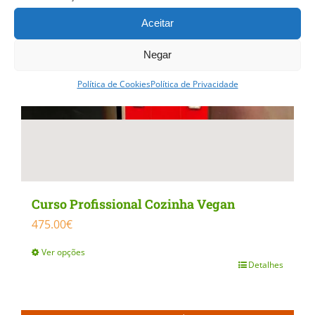
Aceitar
Negar
Política de Cookies
Política de Privacidade
Curso Profissional Cozinha Vegan
475.00
€
Ver opções
Detalhes
This
product
has