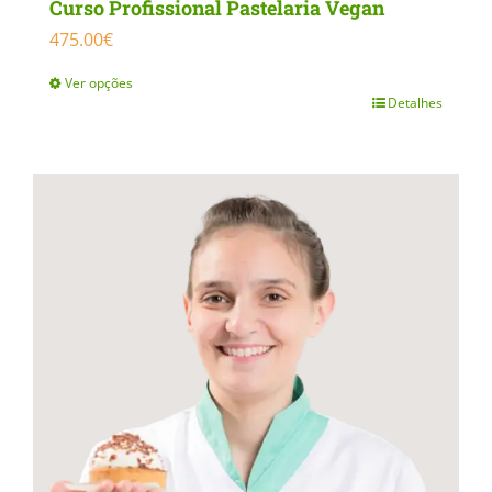
Curso Profissional Pastelaria Vegan
475.00
€
Ver opções
Detalhes
This
product
has
multiple
variants.
The
options
may
be
chosen
on