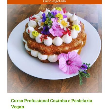
Curso esgotado
multiple
variants.
The
options
may
be
chosen
on
the
product
page
Curso Profissional Cozinha e Pastelaria
Vegan