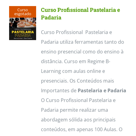
multiple
Curso Profissional Pastelaria e
Curso
variants.
esgotado
Padaria
The
Curso Profissional Pastelaria e
options
Padaria utiliza ferramentas tanto do
may
ensino presencial como do ensino à
be
distância. Curso em Regime B-
chosen
Learning com aulas online e
on
presenciais. Os Conteúdos mais
the
Importantes de
Pastelaria e Padaria
product
O Curso Profissional Pastelaria e
page
Padaria permite realizar uma
abordagem sólida aos principais
conteúdos, em apenas 100 Aulas. O