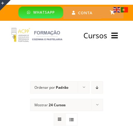
Skip
WHATSAPP
CONTA
to
Toggle
content
Sliding
Cursos
Bar
Area
Bolsa Formadores
Cursos Profissionais
Ordenar por
Padrão
Especialização
Mostrar
24 Cursos
Financiado
Emprego