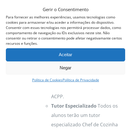
curso é divido em duas áreas de
Gerir o Consentimento
atuação
Pastelaria e Padaria
.
Para fornecer as melhores experiências, usamos tecnologias como
Aulas Pastelaria
As aulas
cookies para armazenar e/ou aceder a informações do dispositivo.
Consentir com essas tecnologias nos permitirá processar dados, como
Pastelaria são coordenadas por
comportamento de navegação ou IDs exclusivos neste site. Não
consentir ou retirar o consentimento pode afetar negativamante certos
Sara Sores
, Chef Pastelaria
recursos e funções.
Residente ACPP.
Aceitar
Aulas de Padaria
As aulas de
Negar
Cozinha são coordenadas por
Maria Urmal
, Chef
Política de Cookies
Política de Privacidade
Pastelaria/Padaria, Residente
ACPP.
Tutor Especializado
Todos os
alunos terão um tutor
especializado Chef de Cozinha