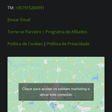
page
TM:
+351915284991
Enviar Email
Torne-se Parceiro |
Programa de Afiliados
Política de Cookies
|
Política de Privacidade
Clique para aceitar os cookies marketing e
ativar este conteúdo