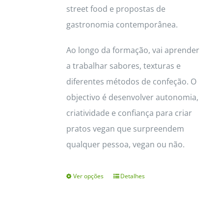
street food e propostas de
gastronomia contemporânea.
Ao longo da formação, vai aprender
a trabalhar sabores, texturas e
diferentes métodos de confeção. O
objectivo é desenvolver autonomia,
criatividade e confiança para criar
pratos vegan que surpreendem
qualquer pessoa, vegan ou não.
Ver opções
Detalhes
This
product
has