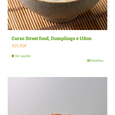
Curso Street food, Dumplings e Udon
425.00
€
Ver opções
Detalhes
This
product
has
multiple
variants.
The
options