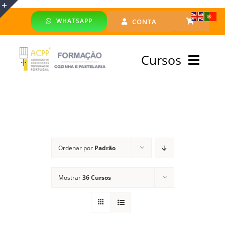
Skip
WHATSAPP
CONTA
to
Toggle
content
Sliding
Cursos
Bar
Area
Bolsa Formadores
Cursos Profissionais
Ordenar por
Padrão
Especialização
Mostrar
36 Cursos
Financiado
Emprego