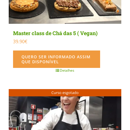
product
page
Master class de Chá das 5 ( Vegan)
39.90
€
QUERO SER INFORMADO ASSIM
QUE DISPONÍVEL
Detalhes
Curso esgotado