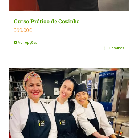
Curso Prático de Cozinha
399.00
€
Ver opções
Detalhes
This
product
has
multiple
variants.
The
options
may
be