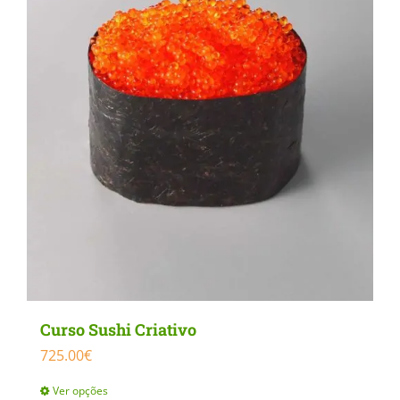
may
be
chosen
on
the
product
page
Curso Sushi Criativo
725.00
€
Ver opções