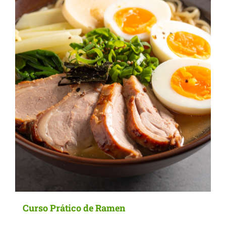
options
may
be
chosen
on
the
product
page
Curso Prático de Ramen