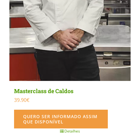
Masterclass de Caldos
39.90
€
QUERO SER INFORMADO ASSIM
QUE DISPONÍVEL
Detalhes