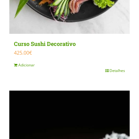
Curso Sushi Decorativo
425.00
€
Adicionar
Detalhes