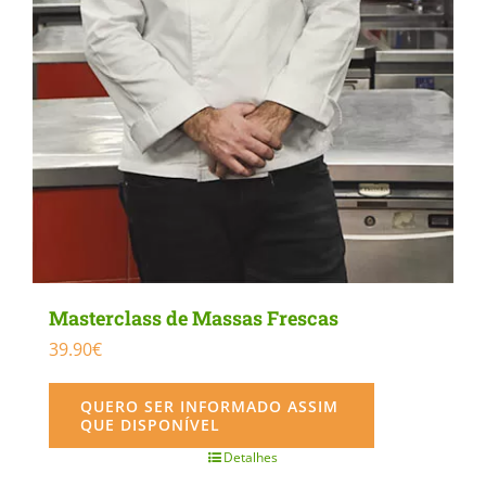
Masterclass de Massas Frescas
39.90
€
QUERO SER INFORMADO ASSIM
QUE DISPONÍVEL
Detalhes