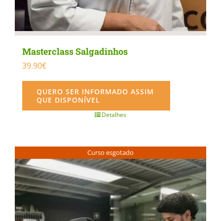
Masterclass Salgadinhos
39.90
€
QUERO SER INFORMADO ASSIM
QUE DISPONÍVEL
Detalhes
Curso esgotado