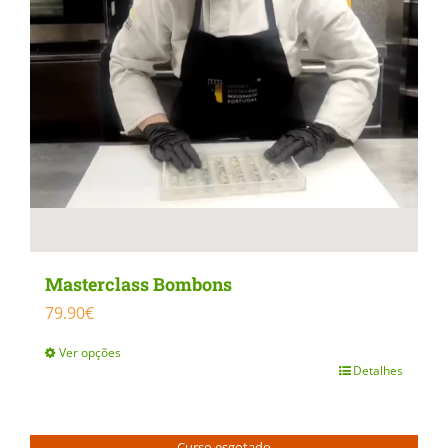
Masterclass Bombons
79.90
€
Ver opções
Detalhes
This
product
has
Curso esgotado