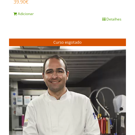
39.90
€
Adicionar
Detalhes
Curso esgotado