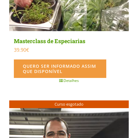
Masterclass de Especiarias
39.90
€
QUERO SER INFORMADO ASSIM
QUE DISPONÍVEL
Detalhes
Curso esgotado