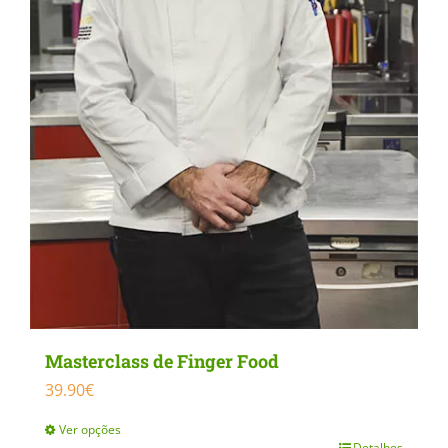
Masterclass de Finger Food
39.90
€
Ver opções
Detalhes