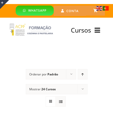
Skip
WHATSAPP
CONTA
to
Toggle
content
Sliding
Cursos
Bar
Area
Bolsa Formadores
Cursos Profissionais
Ordenar por
Padrão
Especialização
Mostrar
24 Cursos
Financiado
Emprego