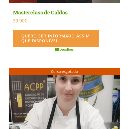
Masterclass de Caldos
39.90
€
QUERO SER INFORMADO ASSIM
QUE DISPONÍVEL
Detalhes
Curso esgotado