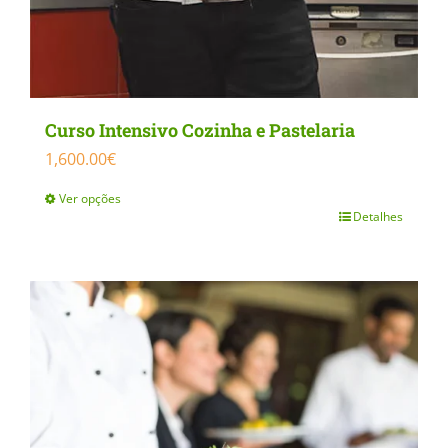
Curso Intensivo Cozinha e Pastelaria
1,600.00
€
Ver opções
Detalhes
This
product
has
multiple
variants.
The
options
may