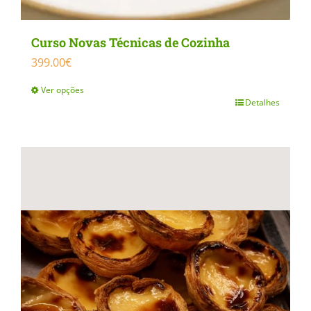
Curso Novas Técnicas de Cozinha
399.00
€
Ver opções
Detalhes
This
product
has
multiple
variants.
The
options
may
be
chosen