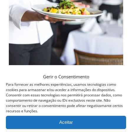
be
chosen
on
the
product
page
Curso Intensivo de Mesa e Bar
Gerir o Consentimento
Para fornecer as melhores experiências, usamos tecnologias como
cookies para armazenar e/ou aceder a informações do dispositivo.
Consentir com essas tecnologias nos permitirá processar dados, como
QUERO SER INFORMADO ASSIM
comportamento de navegação ou IDs exclusivos neste site. Não
QUE DISPONÍVEL
consentir ou retirar o consentimento pode afetar negativamante certos
Detalhes
recursos e funções.
Aceitar