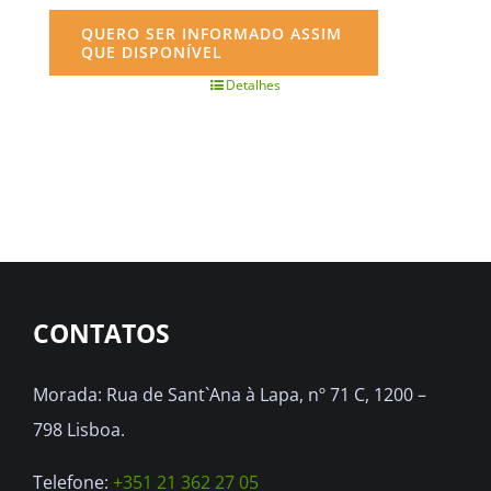
QUERO SER INFORMADO ASSIM
QUE DISPONÍVEL
Detalhes
CONTATOS
Morada: Rua de Sant`Ana à Lapa, nº 71 C, 1200 –
798 Lisboa.
Telefone:
+351 21 362 27 05