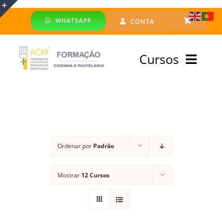
Skip
WHATSAPP
CONTA
to
Toggle
content
Sliding
Cursos
Bar
Area
Bolsa Formadores
Cursos Profissionais
Ordenar por
Padrão
Especialização
Mostrar
12 Cursos
Financiado
Emprego