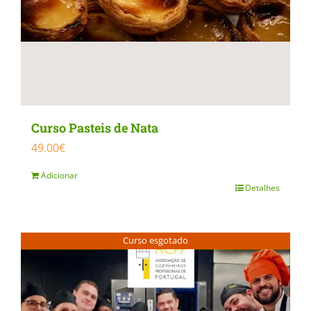
on
the
product
page
Curso Pasteis de Nata
49.00
€
Adicionar
Detalhes
Curso esgotado