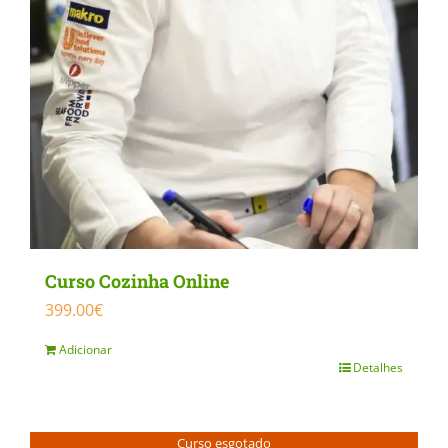
on
the
product
page
Curso Cozinha Online
399.00
€
Adicionar
Detalhes
Curso esgotado