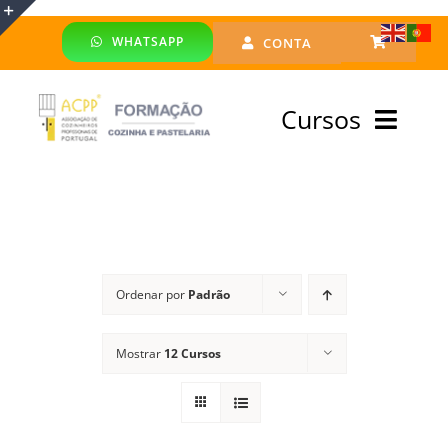
Skip
WHATSAPP
CONTA
to
Toggle
content
Sliding
Cursos
Bar
Area
Bolsa Formadores
Cursos Profissionais
Ordenar por
Padrão
Especialização
Mostrar
12 Cursos
Financiado
Emprego