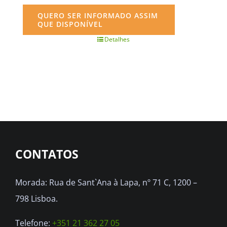
QUERO SER INFORMADO ASSIM
QUE DISPONÍVEL
Detalhes
CONTATOS
Morada: Rua de Sant`Ana à Lapa, nº 71 C, 1200 –
798 Lisboa.
Telefone:
+351 21 362 27 05