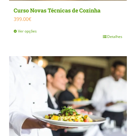
Curso Novas Técnicas de Cozinha
399.00
€
Ver opções
Detalhes
This
product
has
multiple
variants.
The
options
may
be
chosen
on