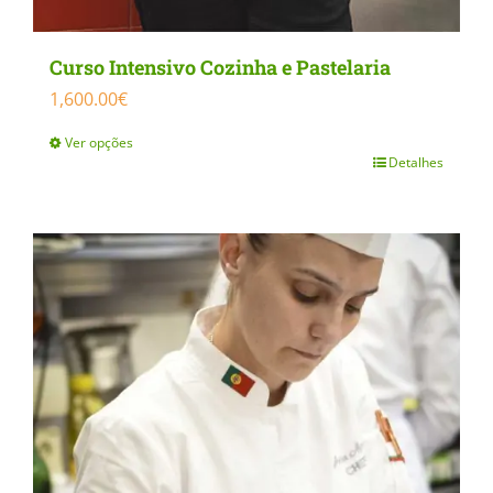
Curso Intensivo Cozinha e Pastelaria
1,600.00
€
Ver opções
Detalhes
This
product
has
multiple
variants.
The
options
may
be
chosen