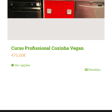
product
page
Curso Profissional Cozinha Vegan
475.00
€
Ver opções
Detalhes
This
product
has
multiple
variants.
The