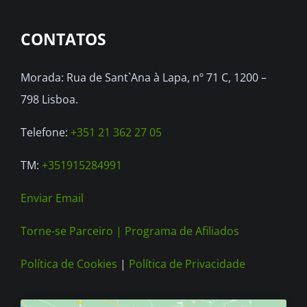
options
CONTATOS
may
be
Morada: Rua de Sant`Ana à Lapa, nº 71 C, 1200 –
chosen
798 Lisboa.
on
the
Telefone:
+351 21 362 27 05
product
TM:
+351915284991
page
Enviar Email
Torne-se Parceiro |
Programa de Afiliados
Política de Cookies
|
Política de Privacidade