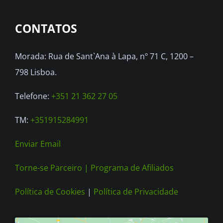
options
CONTATOS
may
be
Morada: Rua de Sant`Ana à Lapa, nº 71 C, 1200 –
chosen
798 Lisboa.
on
the
Telefone:
+351 21 362 27 05
product
TM:
+351915284991
page
Enviar Email
Torne-se Parceiro |
Programa de Afiliados
Política de Cookies
|
Política de Privacidade