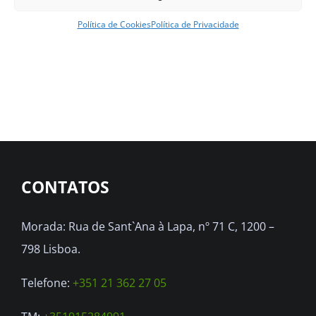
Ver opções
Detalhes
This
Política de Cookies
Política de Privacidade
product
has
multiple
variants.
The
options
may
CONTATOS
be
chosen
Morada: Rua de Sant`Ana à Lapa, nº 71 C, 1200 –
on
798 Lisboa.
the
Telefone:
+351 21 362 27 05
product
page