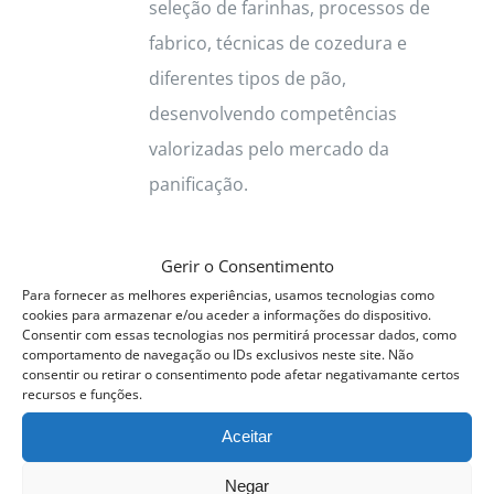
seleção de farinhas, processos de
fabrico, técnicas de cozedura e
diferentes tipos de pão,
desenvolvendo competências
valorizadas pelo mercado da
panificação.
Próxima Edição:
Gerir o Consentimento
Para fornecer as melhores experiências, usamos tecnologias como
22 Setembro a 15 Outubro 2026
cookies para armazenar e/ou aceder a informações do dispositivo.
Consentir com essas tecnologias nos permitirá processar dados, como
Horário:
09h às 13h
comportamento de navegação ou IDs exclusivos neste site. Não
consentir ou retirar o consentimento pode afetar negativamante certos
recursos e funções.
Formação prática • Certificado
Aceitar
ACPP • Vagas limitadas
Negar