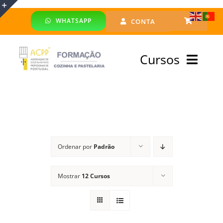
Skip
WHATSAPP
CONTA
to
Toggle
content
Sliding
Cursos
Bar
Area
Bolsa Formadores
Cursos Profissionais
Ordenar por
Padrão
Especialização
Mostrar
12 Cursos
Financiado
Emprego