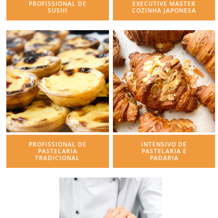
PROFISSIONAL DE
EXECUTIVE MASTER
SUSHI
COZINHA JAPONESA
PROFISSIONAL DE
INTENSIVO DE
PASTELARIA
PASTELARIA E
TRADICIONAL
PADARIA