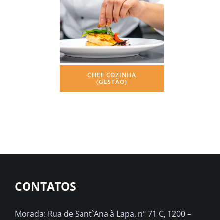
CHEF COZINHA
(GESTÃO)
CONTATOS
Morada: Rua de Sant`Ana à Lapa, nº 71 C, 1200 –