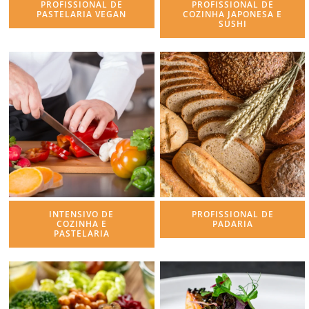
PROFISSIONAL DE
PROFISSIONAL DE
PASTELARIA VEGAN
COZINHA JAPONESA E
SUSHI
INTENSIVO DE
PROFISSIONAL DE
COZINHA E
PADARIA
PASTELARIA