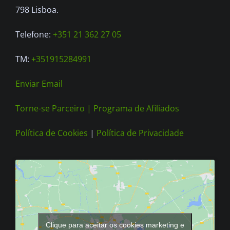
798 Lisboa.
Telefone:
+351 21 362 27 05
TM:
+351915284991
Enviar Email
Torne-se Parceiro |
Programa de Afiliados
Política de Cookies
|
Política de Privacidade
Clique para aceitar os cookies marketing e