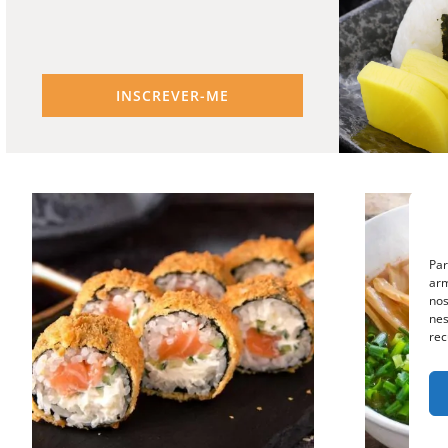
INSCREVER-ME
Par
arm
nos
nes
rec