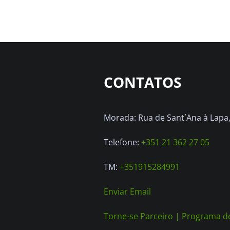
CONTATOS
Morada: Rua de Sant`Ana à Lapa, 
Telefone:
+351 21 362 27 05
TM:
+351915284991
Enviar Email
Torne-se Parceiro |
Programa de