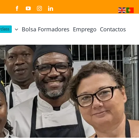
Bolsa Formadores
Emprego
Contactos
class
Cozinha Japonesa
Cursos Práticos
Profissional de Cozinha Japonesa
Curso Prático Cozinha
Profissional de Sushi
Curso Prático Pastelaria
Curso Sushi Omakase
Curso Cozinha Portuguesa
Curso Sushi Decorativo
Curso Petiscos Portugueses
Curso Washoku – Ichiju Sansai
Curso Prático de Sushi
Curso Street food, Dumplings e Udon
Curso Prático Ramen
r
Curso Sushi Criativo