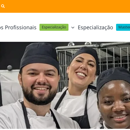
s Profissionais
Especialização
Especialização
Master
Pastelaria e Padaria
Online
Cursos Técnicos
Profissional Pastelaria Vegan
zinha Online
Cozinha Molecular
Profissional de Pastelaria
Técnicas de Empratamento
telaria Online
Pastelaria Tradicional Portuguesa
Técnicas de Chocolate
Profissional Padaria
inha e Pastelaria Online
Mesa e Bar
Profissional Pastelaria e Padaria
e Nata Online
Curso Intensivo de Mesa e Ba