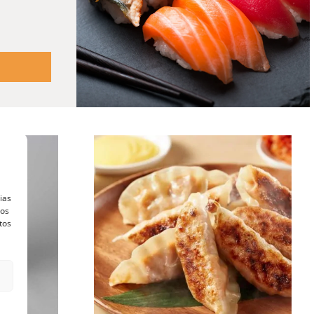
ias
vos
tos