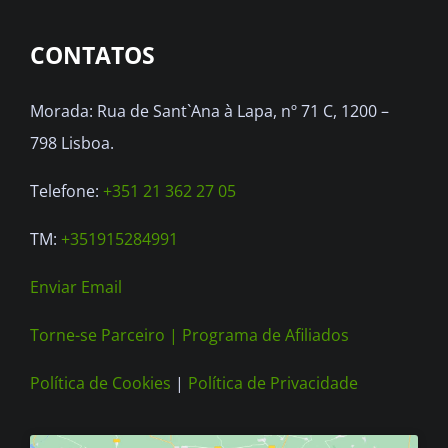
options
CONTATOS
may
be
Morada: Rua de Sant`Ana à Lapa, nº 71 C, 1200 –
chosen
798 Lisboa.
on
the
Telefone:
+351 21 362 27 05
product
TM:
+351915284991
page
Enviar Email
Torne-se Parceiro |
Programa de Afiliados
Política de Cookies
|
Política de Privacidade