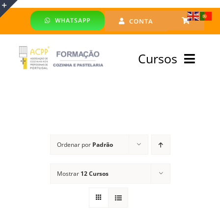
Skip
WHATSAPP
CONTA
to
Toggle
content
Sliding
Cursos
Bar
Area
Bolsa Formadores
Cursos Profissionais
Ordenar por
Padrão
Especialização
Mostrar
12 Cursos
Financiado
Emprego