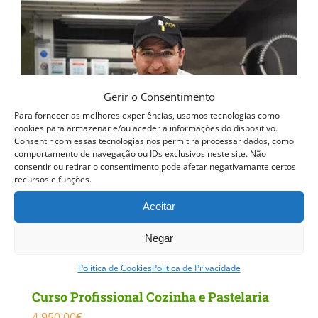
multiple
variants.
The
options
may
Gerir o Consentimento
be
Para fornecer as melhores experiências, usamos tecnologias como
cookies para armazenar e/ou aceder a informações do dispositivo.
chosen
Consentir com essas tecnologias nos permitirá processar dados, como
comportamento de navegação ou IDs exclusivos neste site. Não
on
consentir ou retirar o consentimento pode afetar negativamante certos
recursos e funções.
the
product
Aceitar
page
Negar
Política de Cookies
Política de Privacidade
Curso Profissional Cozinha e Pastelaria
4,950.00
€