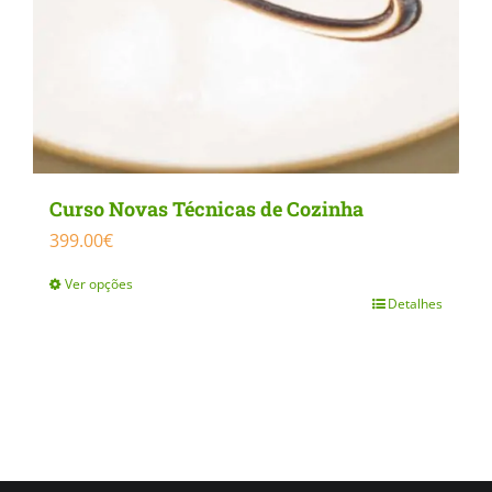
page
Curso Novas Técnicas de Cozinha
399.00
€
Ver opções
Detalhes
This
product
has
multiple
variants.
The