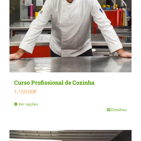
Curso Profissional de Cozinha
1,150.00
€
Ver opções
Detalhes
This
product
has