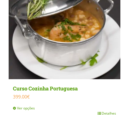
Curso Cozinha Portuguesa
399.00
€
Ver opções
Detalhes
This
product