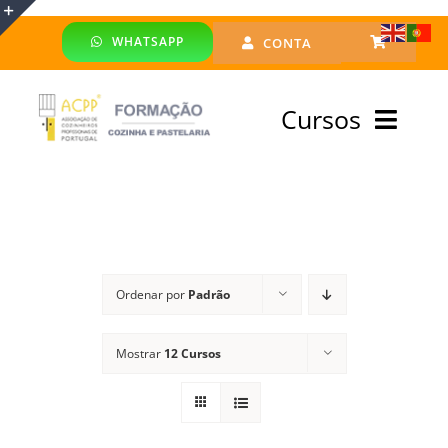
Skip
WHATSAPP
CONTA
to
Toggle
content
Sliding
Cursos
Bar
Area
Bolsa Formadores
Cursos Profissionais
Ordenar por
Padrão
Especialização
Mostrar
12 Cursos
Financiado
Emprego