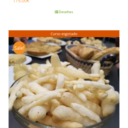
175.00
€
Detalhes
Curso esgotado
Sale!