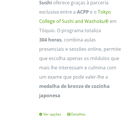
Sushi
oferece graças à parceria
exclusiva entre a
ACPP
e o
Tokyo
College of Sushi and Washoku®
em
Tóquio. O programa totaliza
304 horas
, combina aulas
presenciais e sessões online, permite
que escolha apenas os módulos que
mais lhe interessam e culmina com
um exame que pode valer‑lhe a
medalha de bronze de cozinha
japonesa
Ver opções
Detalhes
This
product