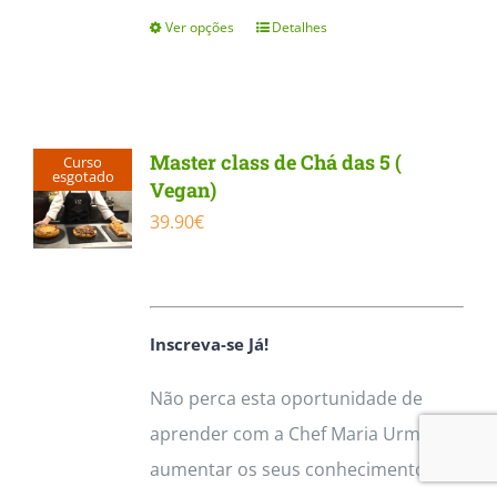
Ver opções
Detalhes
This
product
has
multiple
Master class de Chá das 5 (
Curso
variants.
esgotado
Vegan)
The
39.90
€
options
may
be
Inscreva-se Já!
chosen
on
Não perca esta oportunidade de
the
aprender com a Chef Maria Urmal e
product
aumentar os seus conhecimentos
page