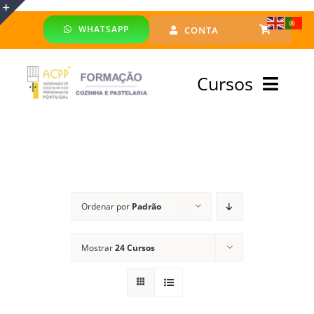
Skip
WHATSAPP
CONTA
to
Toggle
content
Sliding
Cursos
Bar
Area
Bolsa Formadores
Cursos Profissionais
Ordenar por
Padrão
Especialização
Mostrar
24 Cursos
Financiado
Emprego