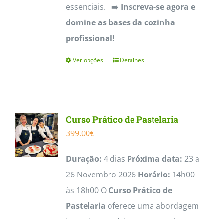
essenciais. ➡️
Inscreva-se agora e
domine as bases da cozinha
profissional!
Ver opções
Detalhes
This
product
has
multiple
Curso Prático de Pastelaria
variants.
399.00
€
The
options
Duração:
4 dias
Próxima data:
23 a
may
26 Novembro 2026
Horário:
14h00
be
às 18h00 O
Curso Prático de
chosen
Pastelaria
oferece uma abordagem