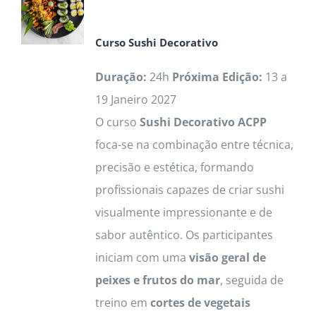
The
options
Curso
Sushi Decorativo
may
be
Duração:
24h
Próxima Edição:
13 a
chosen
19 Janeiro 2027
on
O curso
Sushi Decorativo ACPP
the
foca-se na combinação entre técnica,
product
precisão e estética, formando
page
profissionais capazes de criar sushi
visualmente impressionante e de
sabor autêntico. Os participantes
iniciam com uma
visão geral de
peixes e frutos do mar
, seguida de
treino em
cortes de vegetais