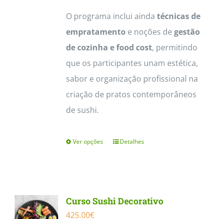
O programa inclui ainda
técnicas de
empratamento
e noções de
gestão
de cozinha e food cost
, permitindo
que os participantes unam estética,
sabor e organização profissional na
criação de pratos contemporâneos
de sushi.
Ver opções
Detalhes
This
product
has
multiple
Curso Sushi Decorativo
variants.
425.00
€