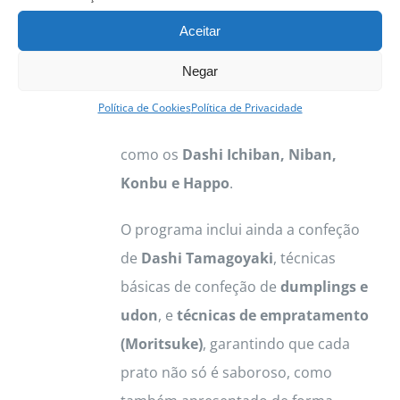
exploram desde os
fundamentos de
Aceitar
segurança e higiene alimentar
(HACCP)
, passando pela
Negar
rastreabilidade de produtos
, até à
Política de Cookies
Política de Privacidade
preparação de caldos essenciais
como os
Dashi Ichiban, Niban,
Konbu e Happo
.
O programa inclui ainda a confeção
de
Dashi Tamagoyaki
, técnicas
básicas de confeção de
dumplings e
udon
, e
técnicas de empratamento
(Moritsuke)
, garantindo que cada
prato não só é saboroso, como