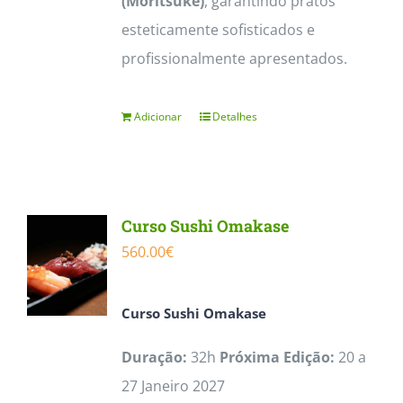
(Moritsuke)
, garantindo pratos
esteticamente sofisticados e
profissionalmente apresentados.
Adicionar
Detalhes
Curso Sushi Omakase
560.00
€
Curso
Sushi Omakase
Duração:
32h
Próxima Edição:
20 a
27 Janeiro 2027