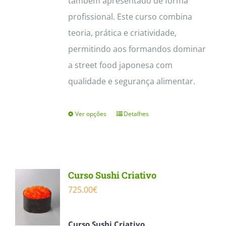
também apresentado de forma
profissional. Este curso combina
teoria, prática e criatividade,
permitindo aos formandos dominar
a street food japonesa com
qualidade e segurança alimentar.
Ver opções
Detalhes
This
product
has
multiple
Curso Sushi Criativo
variants.
725.00
€
The
options
Curso Sushi Criativo