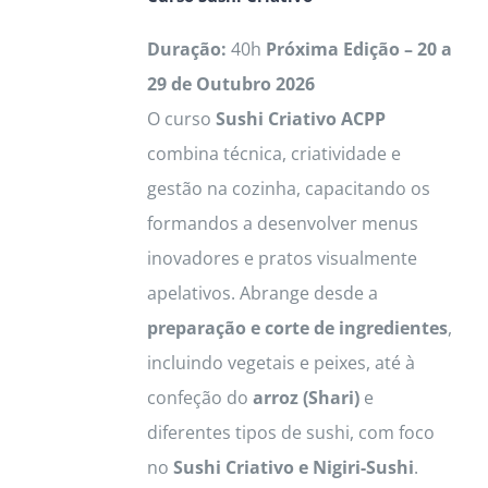
may
be
Duração:
40h
Próxima Edição – 20 a
chosen
29 de Outubro 2026
on
O curso
Sushi Criativo ACPP
the
combina técnica, criatividade e
product
gestão na cozinha, capacitando os
page
formandos a desenvolver menus
inovadores e pratos visualmente
apelativos. Abrange desde a
preparação e corte de ingredientes
,
incluindo vegetais e peixes, até à
confeção do
arroz (Shari)
e
diferentes tipos de sushi, com foco
no
Sushi Criativo e Nigiri-Sushi
.