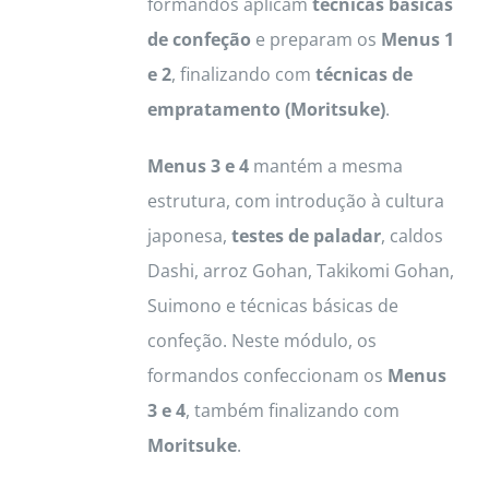
formandos aplicam
técnicas básicas
de confeção
e preparam os
Menus 1
e 2
, finalizando com
técnicas de
empratamento (Moritsuke)
.
Menus 3 e 4
mantém a mesma
estrutura, com introdução à cultura
japonesa,
testes de paladar
, caldos
Dashi, arroz Gohan, Takikomi Gohan,
Suimono e técnicas básicas de
confeção. Neste módulo, os
formandos confeccionam os
Menus
3 e 4
, também finalizando com
Moritsuke
.