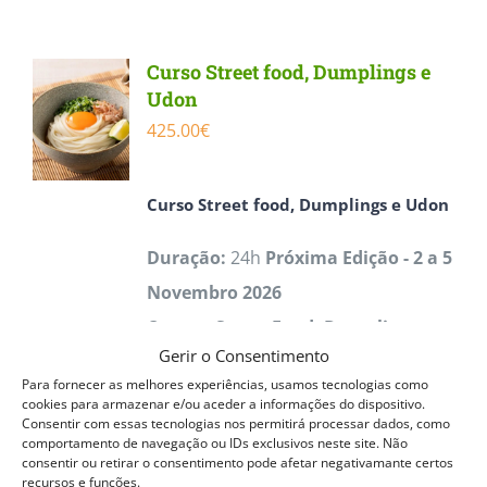
has
multiple
Curso Street food, Dumplings e
variants.
Udon
The
425.00
€
options
may
Curso
Street food, Dumplings e Udon
be
Duração:
24h
Próxima Edição - 2 a 5
chosen
Novembro 2026
on
O curso
Street Food, Dumplings e
the
Gerir o Consentimento
Udon ACPP
oferece uma formação
product
Para fornecer as melhores experiências, usamos tecnologias como
prática e completa na confeção de
page
cookies para armazenar e/ou aceder a informações do dispositivo.
Consentir com essas tecnologias nos permitirá processar dados, como
pratos da cozinha japonesa rápida e
comportamento de navegação ou IDs exclusivos neste site. Não
consentir ou retirar o consentimento pode afetar negativamante certos
tradicional. Os participantes
recursos e funções.