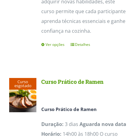
adquirir novas habilidades, este
curso permite que cada participante
aprenda técnicas essenciais e ganhe
confiança na cozinha.
Ver opções
Detalhes
This
product
has
multiple
Curso Prático de Ramen
Curso
variants.
esgotado
The
options
Curso Prático de Ramen
may
Duração:
3 dias
Aguarda nova data
be
Horário:
14h00 às 18h00 O curso
chosen