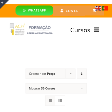
Skip
WHATSAPP
CONTA
to
Toggle
content
Sliding
Cursos
Bar
Area
Bolsa Formadores
Cursos Profissionais
Ordenar por
Preço
Especialização
Mostrar
36 Cursos
Financiado
Emprego