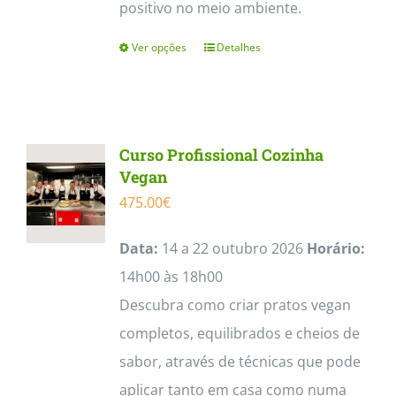
positivo no meio ambiente.
Ver opções
Detalhes
This
product
has
multiple
Curso Profissional Cozinha
variants.
Vegan
The
475.00
€
options
Data:
14 a 22 outubro 2026
Horário:
may
14h00 às 18h00
be
Descubra como criar pratos vegan
chosen
completos, equilibrados e cheios de
on
sabor, através de técnicas que pode
the
aplicar tanto em casa como numa
product