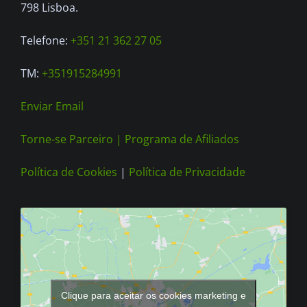
on
798 Lisboa.
the
Telefone:
+351 21 362 27 05
product
page
TM:
+351915284991
Enviar Email
Torne-se Parceiro |
Programa de Afiliados
Política de Cookies
|
Política de Privacidade
Clique para aceitar os cookies marketing e