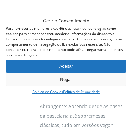
Gerir o Consentimento
Curso Profissional Pastelaria
Para fornecer as melhores experiências, usamos tecnologias como
Vegan
cookies para armazenar e/ou aceder a informações do dispositivo.
475.00
€
Consentir com essas tecnologias nos permitirá processar dados, como
comportamento de navegação ou IDs exclusivos neste site. Não
consentir ou retirar o consentimento pode afetar negativamante certos
Próxima Edição:
4 a
recursos e funções.
12
Novembro
2026
Aceitar
Porquê Escolher o Curso de
Negar
Pastelaria Vegan com a Chef Sara
Política de Cookies
Política de Privacidade
Soares? Formação Completa e
Abrangente: Aprenda desde as bases
da pastelaria até sobremesas
clássicas, tudo em versões vegan.