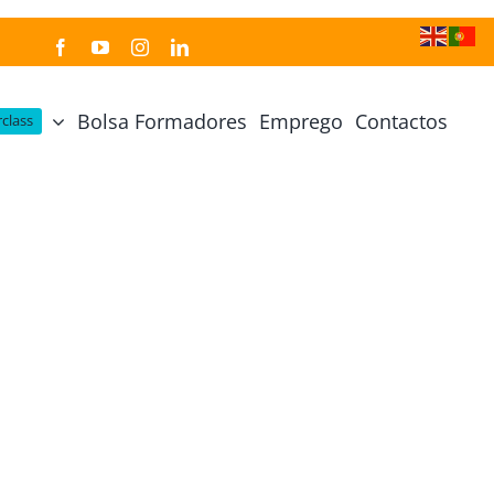
Bolsa Formadores
Emprego
Contactos
class
Cozinha Japonesa
Cursos Práticos
Profissional de Cozinha Japonesa
Curso Prático Cozinha
Profissional de Sushi
Curso Prático Pastelaria
Curso Sushi Omakase
Curso Cozinha Portuguesa
Curso Sushi Decorativo
Curso Petiscos Portugueses
Curso Washoku – Ichiju Sansai
Curso Prático de Sushi
Curso Street food, Dumplings e Udon
Curso Prático Ramen
r
Curso Sushi Criativo