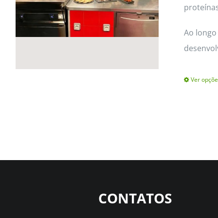
proteínas
Ao longo 
desenvol
Ver opçõe
CONTATOS