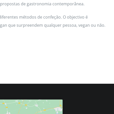
d e propostas de gastronomia contemporânea.
diferentes métodos de confeção. O objectivo é
 vegan que surpreendem qualquer pessoa, vegan ou não.