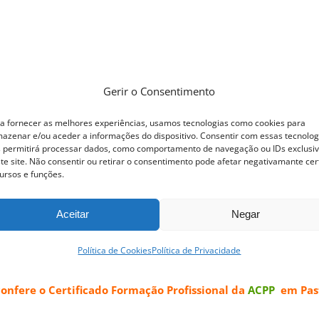
ofissional Pastelaria Tradicional
Gerir o Consentimento
a fornecer as melhores experiências, usamos tecnologias como cookies para
azenar e/ou aceder a informações do dispositivo. Consentir com essas tecnolog
ofissional Pastelaria Tradicional
Dos quentinhos e estaladi
 permitirá processar dados, como comportamento de navegação ou IDs exclusi
te site. Não consentir ou retirar o consentimento pode afetar negativamante cer
laria Tradicional permite trabalhar vasta gama de produto
ursos e funções.
a e recheio cremoso confecionados com várias receitas exc
s tradicionais típicas e deliciosas. Cremes Bases, Tartes,
Aceitar
Negar
os os Pastéis de Nata, com a sua massa estaladiça e reche
Política de Cookies
Política de Privacidade
as ACPP.
Regime B-Learning
confere o
Certificado Formação Profissional da
ACPP
em Past