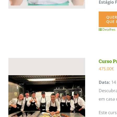
Estágio 
QUER
QUE 
Detalhes
Curso P
475.00
€
Data:
14 
Descubra 
em casa 
Este cur