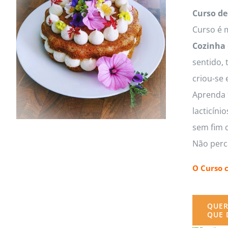
Curso de
Curso é m
Cozinha
sentido, 
criou-se 
Aprenda t
lacticíni
sem fim d
Não perc
O Curso 
QUER
QUE 