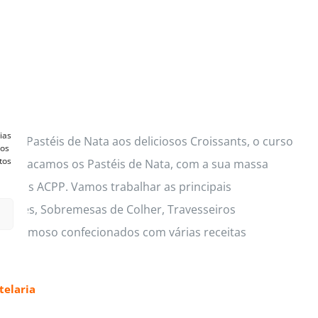
ias
ços Pastéis de Nata aos deliciosos Croissants, o curso
vos
tos
s. Destacamos os Pastéis de Nata, com a sua massa
lusivas ACPP. Vamos trabalhar as principais
 Mouses, Sobremesas de Colher, Travesseiros
io cremoso confecionados com várias receitas
elaria