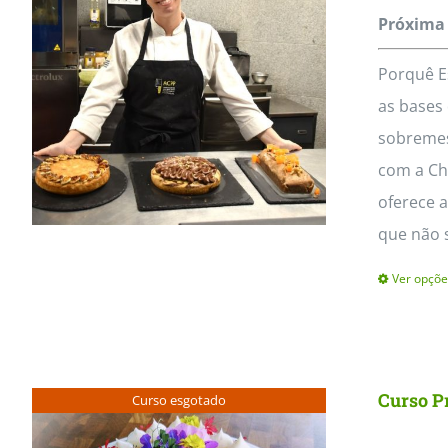
MasterClass
Macarons
Próxima 
Porquê E
as bases 
sobremes
com a Che
oferece a
que não 
Ver opçõe
Curso Pr
Curso esgotado