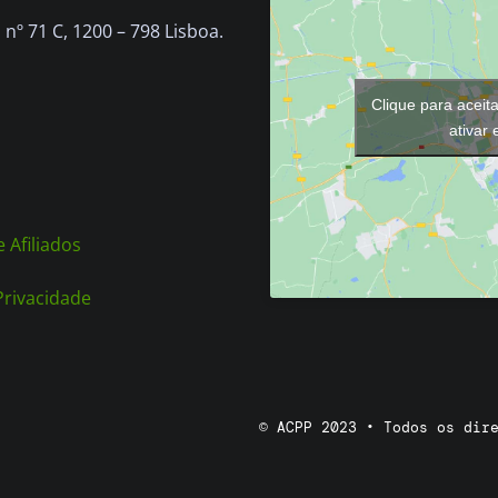
chosen
nº 71 C, 1200 – 798 Lisboa.
on
the
Clique para aceit
product
ativar
page
 Afiliados
 Privacidade
© ACPP 2023 • Todos os dir