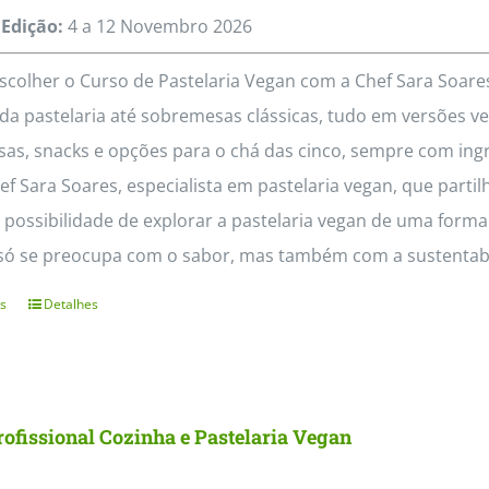
Edição:
4 a 12
Novembro
2026
scolher o Curso de Pastelaria Vegan com a Chef Sara Soa
da pastelaria até sobremesas clássicas, tudo em versões veg
as, snacks e opções para o chá das cinco, sempre com ing
f Sara Soares, especialista em pastelaria vegan, que partil
 possibilidade de explorar a pastelaria vegan de uma form
só se preocupa com o sabor, mas também com a sustentabil
s
Detalhes
This
product
has
multiple
ofissional Cozinha e Pastelaria Vegan
variants.
The