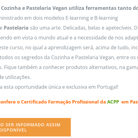
 Cozinha e Pastelaria Vegan utiliza ferramentas tanto d
options
inistrado em dois modelos E-learning e B-learning
may
e
Pastelaria
são uma arte. Delicadas, belas e apetecíveis. 
be
tendo em vista o mundo atual e a necessidade de nos adapt
chosen
este curso, no qual a aprendizagem será, acima de tudo, inc
on
odos os segredos da Cozinha e Pastelaria Vegan, entre os q
the
os. Fique também a conhecer produtos alternativos, na gama
product
e utilizações.
page
a esta oportunidade única e exclusiva em Portugal!
confere o
Certificado Formação Profissional da
ACPP
em Past
O SER INFORMADO ASSIM
DISPONÍVEL