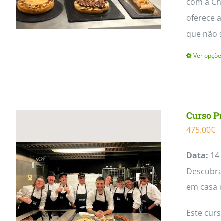
com a Che
oferece a
que não 
Ver opçõe
Curso P
475.00
€
Data:
14 
Descubra 
em casa 
Este cur