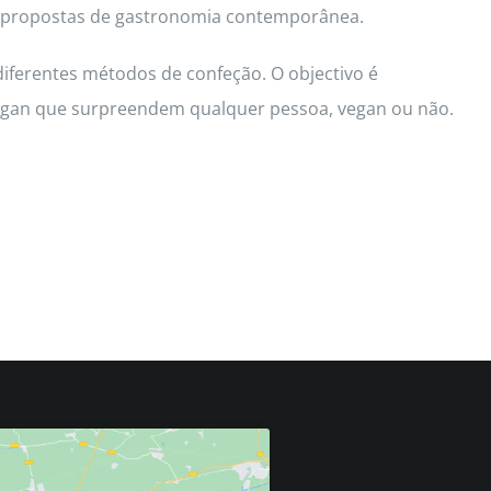
d e propostas de gastronomia contemporânea.
diferentes métodos de confeção. O objectivo é
 vegan que surpreendem qualquer pessoa, vegan ou não.