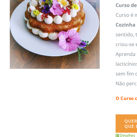
MasterClass
Macarons
Curso de
Curso é m
Cozinha
sentido, 
criou-se 
Aprenda t
lacticíni
sem fim d
Não perc
O Curso 
QUER
QUE 
Detalhes