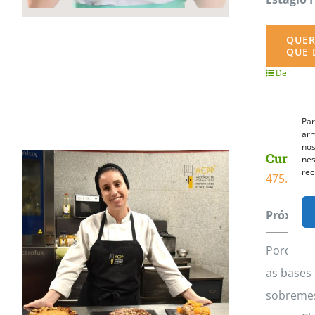
QUER
QUE 
Detalhes
Par
arm
nos
Curso Pr
nes
rec
475.00
€
Próxima 
Porquê E
as bases 
sobremes