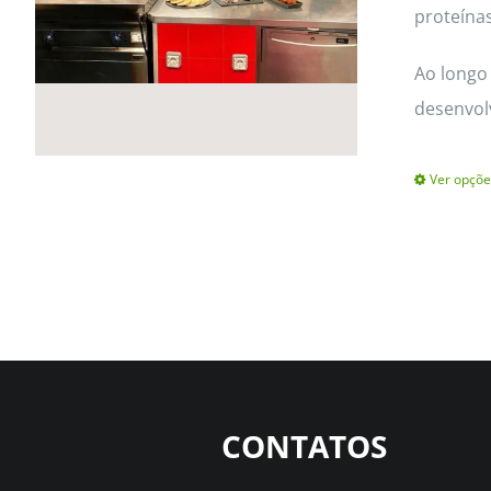
proteínas
Ao longo 
desenvol
Ver opçõe
CONTATOS