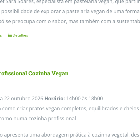
f Sara Soares, especialista em pastelaria vegan, que partil
 possibilidade de explorar a pastelaria vegan de uma form
só se preocupa com o sabor, mas também com a sustentabil
s
Detalhes
This
product
has
multiple
rofissional Cozinha Vegan
variants.
The
options
a 22 outubro 2026
Horário:
14h00 às 18h00
may
como criar pratos vegan completos, equilibrados e cheios 
be
como numa cozinha profissional.
chosen
so apresenta uma abordagem prática à cozinha vegetal, des
on