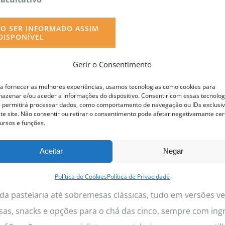
O SER INFORMADO ASSIM
DISPONÍVEL
Gerir o Consentimento
a fornecer as melhores experiências, usamos tecnologias como cookies para
azenar e/ou aceder a informações do dispositivo. Consentir com essas tecnolog
 permitirá processar dados, como comportamento de navegação ou IDs exclusi
ofissional Pastelaria Vegan
te site. Não consentir ou retirar o consentimento pode afetar negativamante cer
ursos e funções.
Aceitar
Negar
Edição:
4 a 12
Novembro
2026
Política de Cookies
Política de Privacidade
scolher o Curso de Pastelaria Vegan com a Chef Sara Soa
da pastelaria até sobremesas clássicas, tudo em versões veg
as, snacks e opções para o chá das cinco, sempre com ing