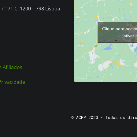
chosen
nº 71 C, 1200 – 798 Lisboa.
on
the
Clique para aceit
product
ativar
page
 Afiliados
 Privacidade
© ACPP 2023 • Todos os dir