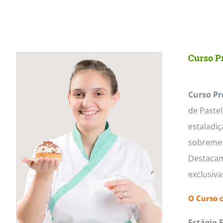
Curso Pr
Curso Pr
de Paste
estaladiç
sobremesa
Destacam
exclusiv
O Curso 
Estágio 