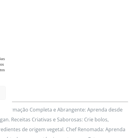
ias
vos
tos
res? Formação Completa e Abrangente: Aprenda desde
an. Receitas Criativas e Saborosas: Crie bolos,
redientes de origem vegetal. Chef Renomada: Aprenda