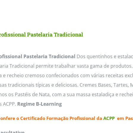
ofissional Pastelaria Tradicional
ofissional Pastelaria Tradicional
Dos quentinhos e estaladi
laria Tradicional permite trabalhar vasta gama de produto
a e recheio cremoso confecionados com várias receitas exc
s tradicionais típicas e deliciosas. Cremes Bases, Tartes,
os os Pastéis de Nata, com a sua massa estaladiça e reche
as ACPP.
Regime B-Learning
confere o
Certificado Formação Profissional da
ACPP
em Past
Facultativo