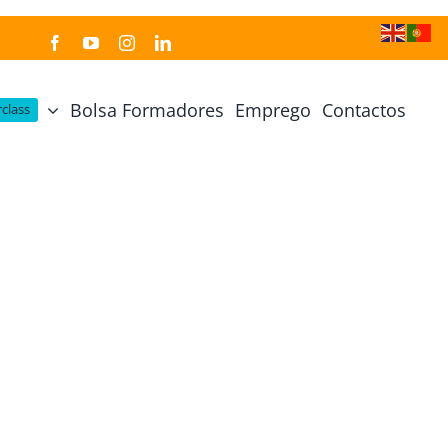
Bolsa Formadores
Emprego
Contactos
class
Cozinha Japonesa
Cursos Práticos
Profissional de Cozinha Japonesa
Curso Prático Cozinha
Profissional de Sushi
Curso Prático Pastelaria
Curso Sushi Omakase
Curso Cozinha Portuguesa
Curso Sushi Decorativo
Curso Petiscos Portugueses
Curso Washoku – Ichiju Sansai
Curso Prático de Sushi
Curso Street food, Dumplings e Udon
Curso Prático Ramen
r
Curso Sushi Criativo