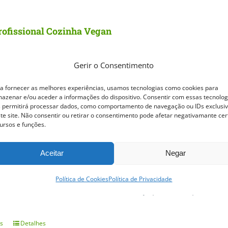
rofissional Cozinha Vegan
Gerir o Consentimento
a 22 outubro 2026
Horário:
14h00 às 18h00
como criar pratos vegan completos, equilibrados e cheios 
a fornecer as melhores experiências, usamos tecnologias como cookies para
azenar e/ou aceder a informações do dispositivo. Consentir com essas tecnolog
como numa cozinha profissional.
 permitirá processar dados, como comportamento de navegação ou IDs exclusi
te site. Não consentir ou retirar o consentimento pode afetar negativamante cer
ursos e funções.
so apresenta uma abordagem prática à cozinha vegetal, des
 vegetais até à criação de pratos de conforto, street foo
Aceitar
Negar
da formação, vai aprender a trabalhar sabores, texturas e 
Política de Cookies
Política de Privacidade
ver autonomia, criatividade e confiança para criar pratos
s
Detalhes
This