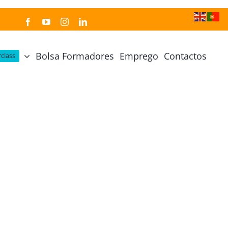
Bolsa Formadores
Emprego
Contactos
class
Cozinha Japonesa
Cursos Práticos
Profissional de Cozinha Japonesa
Curso Prático Cozinha
Profissional de Sushi
Curso Prático Pastelaria
Curso Sushi Omakase
Curso Cozinha Portuguesa
Curso Sushi Decorativo
Curso Petiscos Portugueses
Curso Washoku – Ichiju Sansai
Curso Prático de Sushi
Curso Street food, Dumplings e Udon
Curso Prático Ramen
r
Curso Sushi Criativo