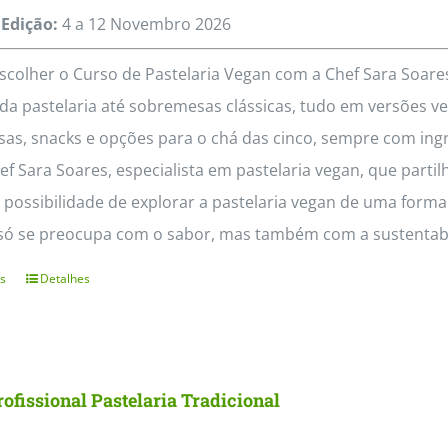
Edição:
4 a 12
Novembro
2026
scolher o Curso de Pastelaria Vegan com a Chef Sara Soa
da pastelaria até sobremesas clássicas, tudo em versões veg
as, snacks e opções para o chá das cinco, sempre com ing
f Sara Soares, especialista em pastelaria vegan, que partil
 possibilidade de explorar a pastelaria vegan de uma form
só se preocupa com o sabor, mas também com a sustentabil
s
Detalhes
This
product
has
multiple
ofissional Pastelaria Tradicional
variants.
The