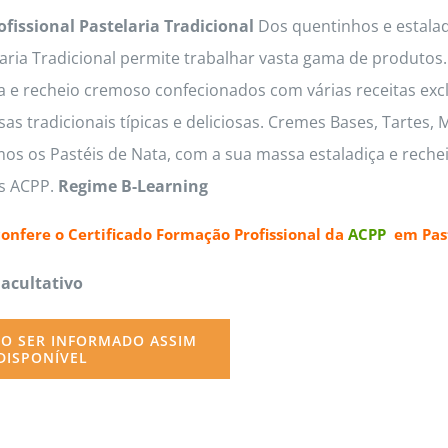
ofissional Pastelaria Tradicional
Dos quentinhos e estaladi
options
laria Tradicional permite trabalhar vasta gama de produto
may
a e recheio cremoso confecionados com várias receitas exc
be
s tradicionais típicas e deliciosas. Cremes Bases, Tartes,
chosen
os os Pastéis de Nata, com a sua massa estaladiça e reche
on
as ACPP.
Regime B-Learning
the
product
confere o
Certificado Formação Profissional da
ACPP
em Past
page
Facultativo
O SER INFORMADO ASSIM
DISPONÍVEL