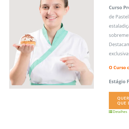
Curso Pr
de Paste
estaladiç
sobremesa
Destacam
exclusiv
O Curso 
Estágio 
QUER
QUE 
Detalhes