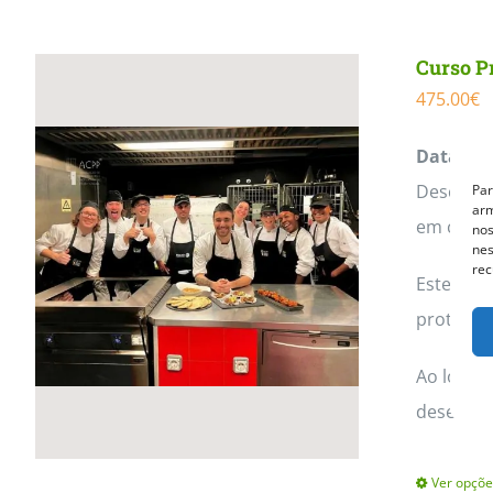
Curso P
475.00
€
Data:
14 
Descubra 
Par
arm
em casa 
nos
nes
rec
Este cur
proteínas
Ao longo 
desenvol
Ver opçõe