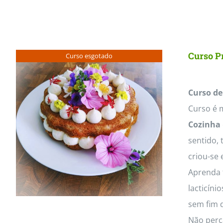
Curso Pr
Curso esgotado
Curso de
Curso é m
Cozinha
sentido, 
criou-se 
Aprenda t
lacticíni
sem fim d
Não perc