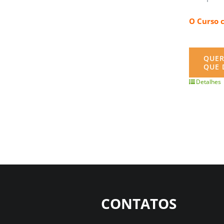
O Curso 
QUER
QUE 
Detalhes
CONTATOS