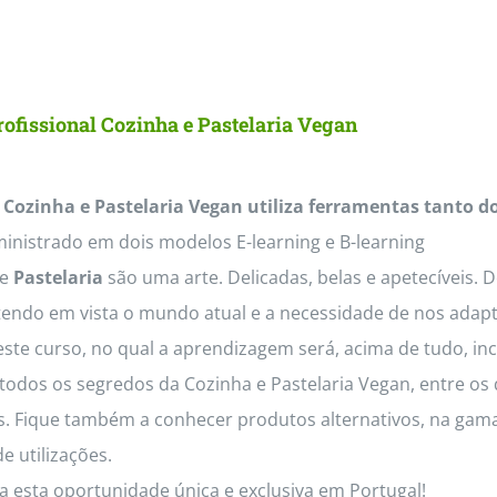
product
has
multiple
ofissional Cozinha e Pastelaria Vegan
variants.
The
 Cozinha e Pastelaria Vegan utiliza ferramentas tanto d
options
inistrado em dois modelos E-learning e B-learning
may
e
Pastelaria
são uma arte. Delicadas, belas e apetecíveis. 
be
tendo em vista o mundo atual e a necessidade de nos adapt
chosen
este curso, no qual a aprendizagem será, acima de tudo, inc
on
odos os segredos da Cozinha e Pastelaria Vegan, entre os q
the
os. Fique também a conhecer produtos alternativos, na gama
product
e utilizações.
page
a esta oportunidade única e exclusiva em Portugal!