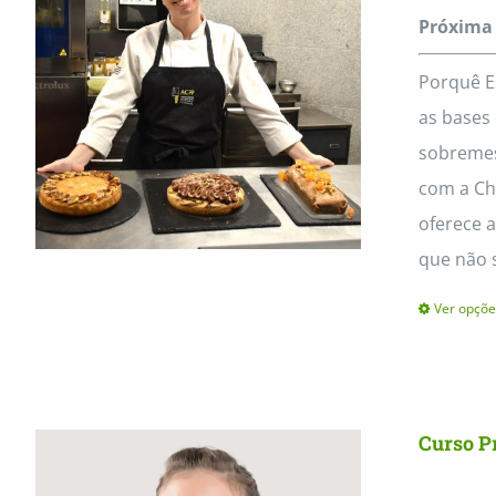
MasterClass
Macarons
Próxima 
Porquê E
as bases 
sobremes
com a Che
oferece a
que não 
Ver opçõe
Curso Pr