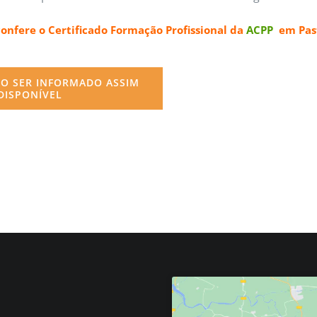
confere o
Certificado Formação Profissional da
ACPP
em Past
O SER INFORMADO ASSIM
DISPONÍVEL