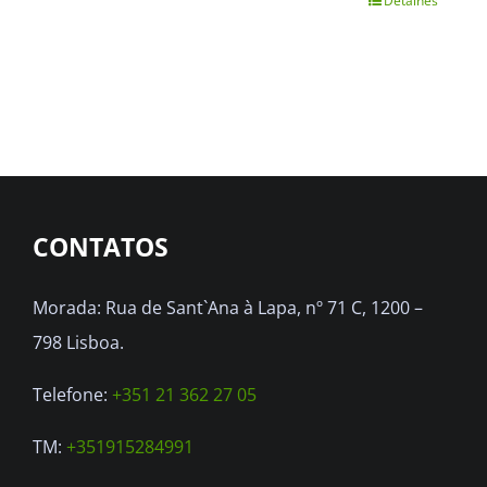
Detalhes
This
product
has
multiple
variants.
The
options
CONTATOS
may
be
Morada: Rua de Sant`Ana à Lapa, nº 71 C, 1200 –
chosen
798 Lisboa.
on
the
Telefone:
+351 21 362 27 05
product
TM:
+351915284991
page