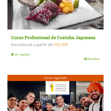
Curso Profissional de Cozinha Japonesa
Inscreva-se a partir de
950.00
€
Ver opções
Detalhes
This
product
has
Curso esgotado
multiple
variants.
The
options