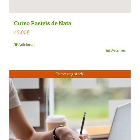
page
Curso Pasteis de Nata
49.00
€
Adicionar
Detalhes
Curso esgotado