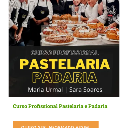
may
be
chosen
on
the
product
page
Curso Profissional Pastelaria e Padaria
QUERO SER INFORMADO ASSIM