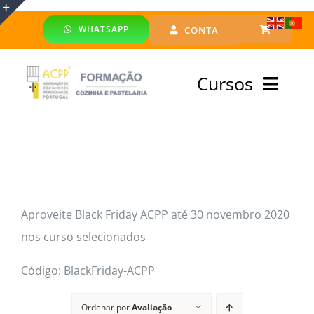
Skip
WHATSAPP
CONTA
to
Toggle
content
Sliding
Cursos
Bar
Area
Bolsa Formadores
Cursos Profissionais
Aproveite Black Friday ACPP até 30 novembro 2020
Especialização
nos curso selecionados
Financiado
Código: BlackFriday-ACPP
Emprego
Ordenar por
Avaliação