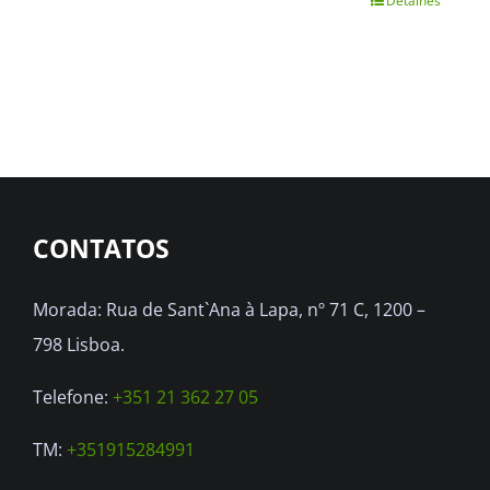
Detalhes
This
product
has
multiple
variants.
The
options
CONTATOS
may
be
Morada: Rua de Sant`Ana à Lapa, nº 71 C, 1200 –
chosen
798 Lisboa.
on
the
Telefone:
+351 21 362 27 05
product
TM:
+351915284991
page