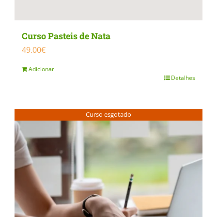
page
Curso Pasteis de Nata
49.00
€
Adicionar
Detalhes
Curso esgotado