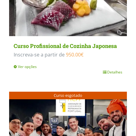
Curso Profissional de Cozinha Japonesa
Inscreva-se a partir de
950.00
€
Ver opções
Detalhes
This
product
has
Curso esgotado
multiple
variants.
The
options