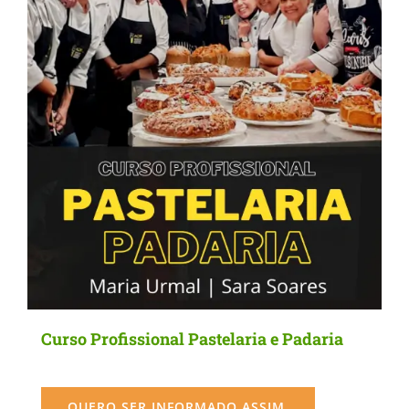
may
be
chosen
on
the
product
page
Curso Profissional Pastelaria e Padaria
QUERO SER INFORMADO ASSIM