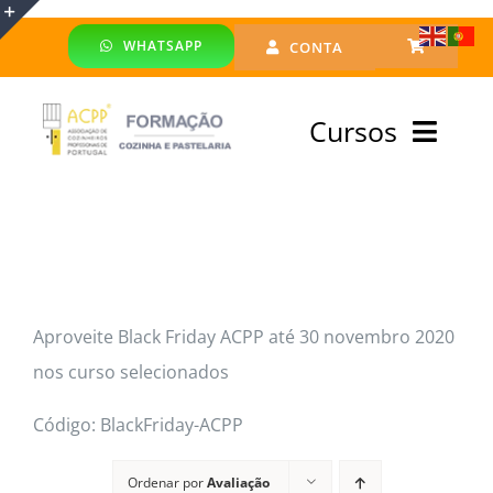
Skip
WHATSAPP
CONTA
to
Toggle
content
Sliding
Cursos
Bar
Area
Bolsa Formadores
Cursos Profissionais
Aproveite Black Friday ACPP até 30 novembro 2020
Especialização
nos curso selecionados
Financiado
Código: BlackFriday-ACPP
Emprego
Ordenar por
Avaliação