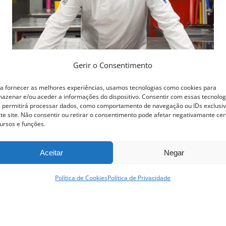
Gerir o Consentimento
a fornecer as melhores experiências, usamos tecnologias como cookies para
azenar e/ou aceder a informações do dispositivo. Consentir com essas tecnolog
 permitirá processar dados, como comportamento de navegação ou IDs exclusi
te site. Não consentir ou retirar o consentimento pode afetar negativamante cer
Curso Profissional de Cozinha
ursos e funções.
1,150.00
€
Ver opções
Aceitar
Negar
Detalhes
This
Política de Cookies
Política de Privacidade
product
has
multiple