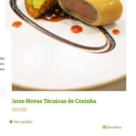
ias
vos
tos
Curso Novas Técnicas de Cozinha
399.00
€
Ver opções
Detalhes
This