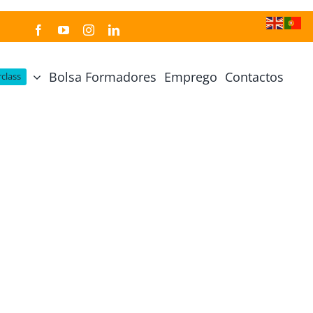
Bolsa Formadores
Emprego
Contactos
class
Cozinha Japonesa
Cursos Práticos
Profissional de Cozinha Japonesa
Curso Prático Cozinha
Profissional de Sushi
Curso Prático Pastelaria
Curso Sushi Omakase
Curso Cozinha Portuguesa
Curso Sushi Decorativo
Curso Petiscos Portugueses
Curso Washoku – Ichiju Sansai
Curso Prático de Sushi
Curso Street food, Dumplings e Udon
Curso Prático Ramen
r
Curso Sushi Criativo