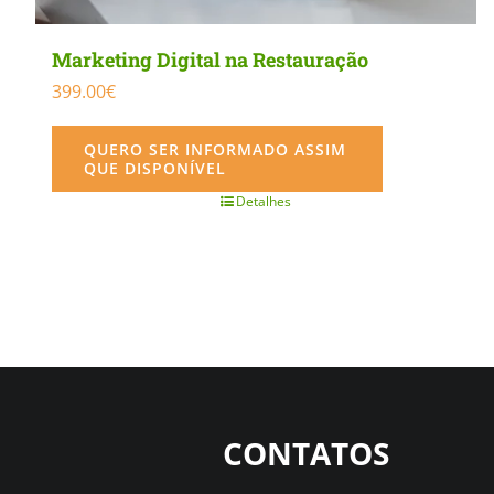
Marketing Digital na Restauração
399.00
€
QUERO SER INFORMADO ASSIM
QUE DISPONÍVEL
Detalhes
CONTATOS