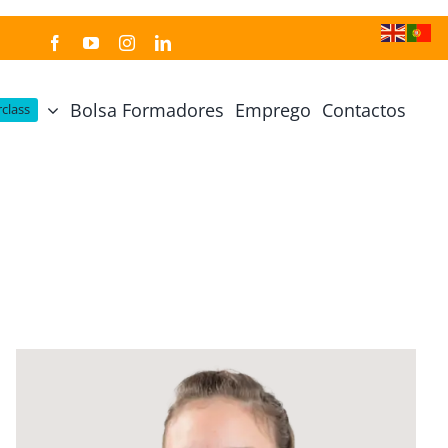
Bolsa Formadores
Emprego
Contactos
class
Cozinha Japonesa
Cursos Práticos
Profissional de Cozinha Japonesa
Curso Prático Cozinha
Profissional de Sushi
Curso Prático Pastelaria
Curso Sushi Omakase
Curso Cozinha Portuguesa
Curso Sushi Decorativo
Curso Petiscos Portugueses
Curso Washoku – Ichiju Sansai
Curso Prático de Sushi
Curso Street food, Dumplings e Udon
Curso Prático Ramen
r
Curso Sushi Criativo