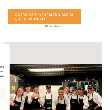
QUERO SER INFORMADO ASSIM
QUE DISPONÍVEL
Detalhes
ias
vos
tos