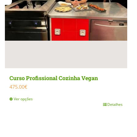
Curso Profissional Cozinha Vegan
475.00
€
Ver opções
Detalhes
This
product
has
multiple