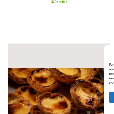
Detalhes
Par
arm
nos
nes
rec