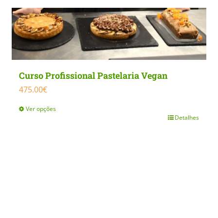
Curso Profissional Pastelaria Vegan
475.00
€
Ver opções
Detalhes
This
product
has
multiple
variants.
The
options