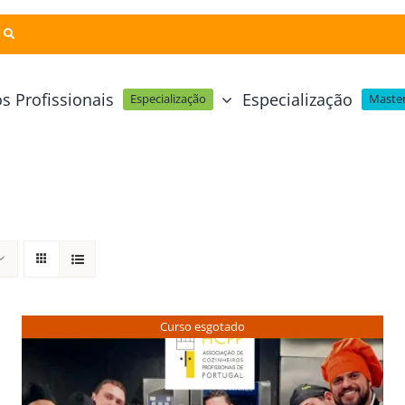
s Profissionais
Especialização
Especialização
Master
Pastelaria e Padaria
Online
Cursos Técnicos
Profissional Pastelaria Vegan
zinha Online
Cozinha Molecular
Profissional de Pastelaria
Técnicas de Empratamento
telaria Online
Pastelaria Tradicional Portuguesa
Técnicas de Chocolate
Profissional Padaria
inha e Pastelaria Online
Mesa e Bar
Curso esgotado
Profissional Pastelaria e Padaria
e Nata Online
Curso Intensivo de Mesa e Ba