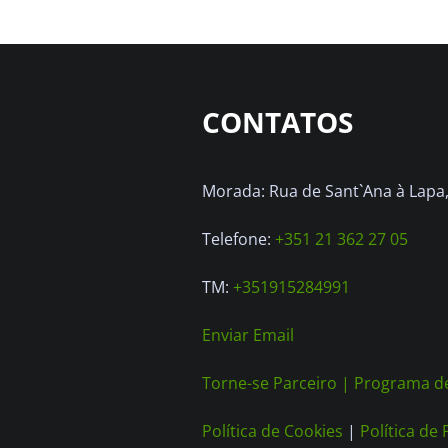
CONTATOS
Morada: Rua de Sant`Ana à Lapa, 
Telefone:
+351 21 362 27 05
TM:
+351915284991
Enviar Email
Torne-se Parceiro |
Programa de
Política de Cookies
|
Política de