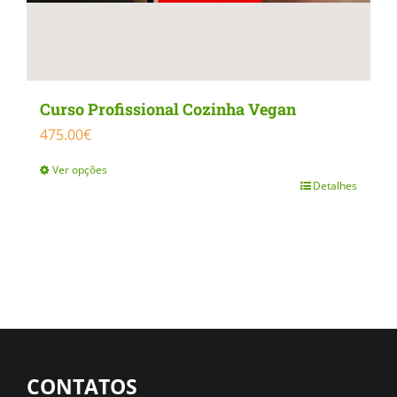
Curso Profissional Cozinha Vegan
475.00
€
Ver opções
Detalhes
This
product
has
multiple
variants.
The
options
CONTATOS
may