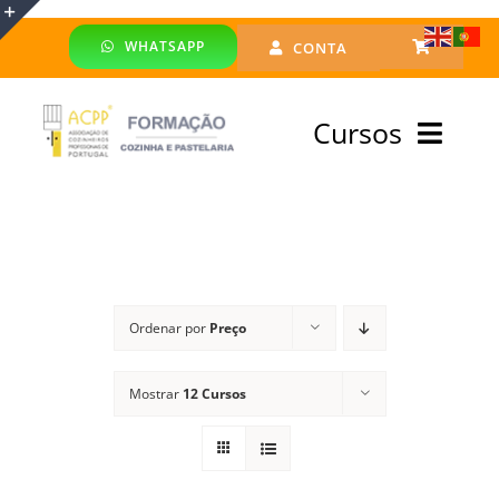
Skip
WHATSAPP
CONTA
to
Toggle
content
Sliding
Cursos
Bar
Area
Bolsa Formadores
Cursos Profissionais
Ordenar por
Preço
Especialização
Mostrar
12 Cursos
Financiado
Emprego