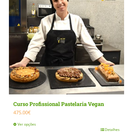
Curso Profissional Pastelaria Vegan
475.00
€
Ver opções
Detalhes
This