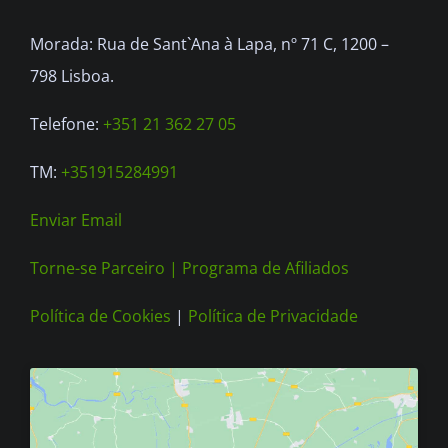
be
Morada: Rua de Sant`Ana à Lapa, nº 71 C, 1200 –
chosen
798 Lisboa.
on
the
Telefone:
+351 21 362 27 05
product
TM:
+351915284991
page
Enviar Email
Torne-se Parceiro |
Programa de Afiliados
Política de Cookies
|
Política de Privacidade