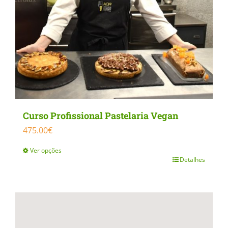
be
chosen
on
the
product
page
Curso Profissional Pastelaria Vegan
475.00
€
Ver opções
Detalhes
This
product
has
multiple