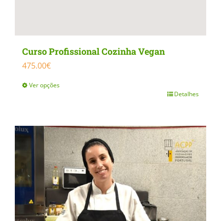
Curso Profissional Cozinha Vegan
475.00
€
Ver opções
Detalhes
This
product
has
multiple
variants.
The
options
may