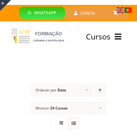
Skip
WHATSAPP
CONTA
to
Toggle
content
Sliding
Cursos
Bar
Area
Bolsa Formadores
Cursos Profissionais
Ordenar por
Data
Especialização
Mostrar
24 Cursos
Financiado
Emprego