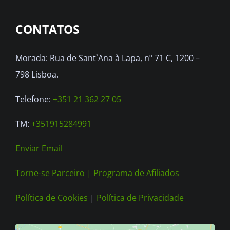
options
CONTATOS
may
be
Morada: Rua de Sant`Ana à Lapa, nº 71 C, 1200 –
chosen
798 Lisboa.
on
the
Telefone:
+351 21 362 27 05
product
TM:
+351915284991
page
Enviar Email
Torne-se Parceiro |
Programa de Afiliados
Política de Cookies
|
Política de Privacidade