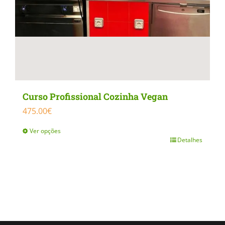
Curso Profissional Cozinha Vegan
475.00
€
Ver opções
Detalhes
This
product
has
multiple
variants.
The