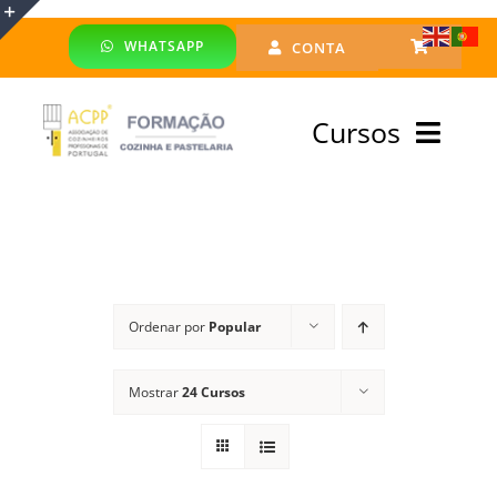
Skip
WHATSAPP
CONTA
to
Toggle
content
Sliding
Cursos
Bar
Area
Bolsa Formadores
Cursos Profissionais
Ordenar por
Popular
Especialização
Mostrar
24 Cursos
Financiado
Emprego