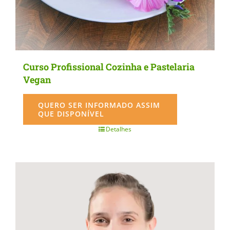
the
product
page
Curso Profissional Cozinha e Pastelaria
Vegan
QUERO SER INFORMADO ASSIM
QUE DISPONÍVEL
Detalhes