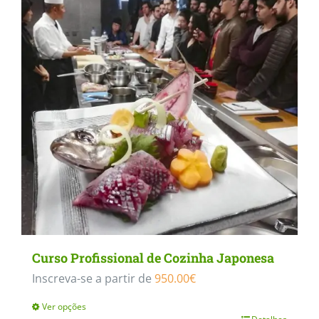
variants.
The
options
may
be
chosen
on
the
product
page
Curso Profissional de Cozinha Japonesa
Inscreva-se a partir de
950.00
€
Ver opções