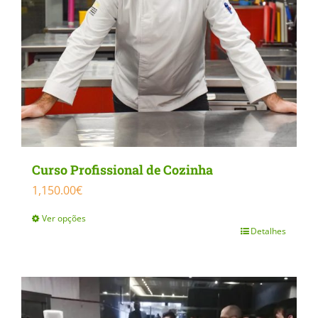
Curso Profissional de Cozinha
1,150.00
€
Ver opções
Detalhes
This
product
has
multiple