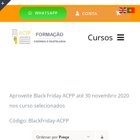
Skip
WHATSAPP
CONTA
to
Toggle
content
Sliding
Cursos
Bar
Area
Bolsa Formadores
Cursos Profissionais
Aproveite Black Friday ACPP até 30 novembro 2020
Especialização
nos curso selecionados
Financiado
Código: BlackFriday-ACPP
Emprego
Ordenar por
Preço