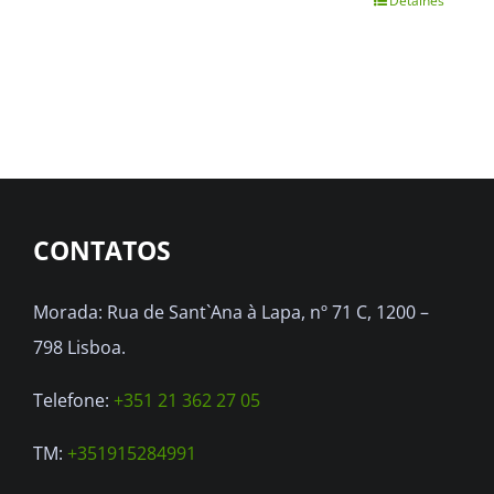
Detalhes
This
product
has
multiple
variants.
The
options
CONTATOS
may
be
Morada: Rua de Sant`Ana à Lapa, nº 71 C, 1200 –
chosen
798 Lisboa.
on
the
Telefone:
+351 21 362 27 05
product
TM:
+351915284991
page