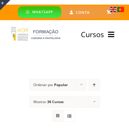
Skip
WHATSAPP
CONTA
to
Toggle
content
Sliding
Cursos
Bar
Area
Bolsa Formadores
Cursos Profissionais
Ordenar por
Popular
Especialização
Mostrar
36 Cursos
Financiado
Emprego