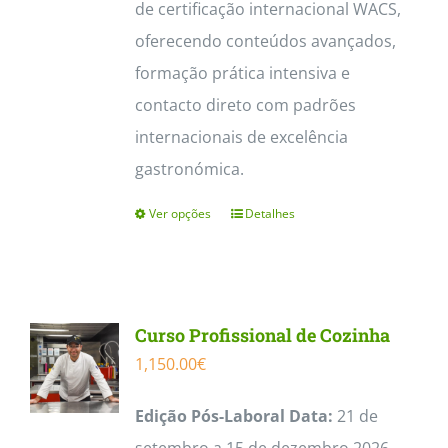
de certificação internacional WACS,
oferecendo conteúdos avançados,
formação prática intensiva e
contacto direto com padrões
internacionais de excelência
gastronómica.
Ver opções
Detalhes
This
product
has
multiple
Curso Profissional de Cozinha
variants.
1,150.00
€
The
options
Edição Pós-Laboral Data:
21 de
may