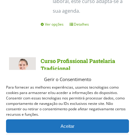
laboral, este curso adapta-se à
sua agenda.
Ver opções
Detalhes
This
product
has
multiple
Curso Profissional Pastelaria
variants.
Tradicional
The
Gerir o Consentimento
Curso Profissional Pastelaria
options
Para fornecer as melhores experiências, usamos tecnologias como
Tradicional
Dos quentinhos e
cookies para armazenar e/ou aceder a informações do dispositivo.
may
Consentir com essas tecnologias nos permitirá processar dados, como
estaladiços Pastéis de Nata aos
be
comportamento de navegação ou IDs exclusivos neste site. Não
consentir ou retirar o consentimento pode afetar negativamante certos
deliciosos Croissants, o curso de
chosen
recursos e funções.
Pastelaria Tradicional permite
on
Aceitar
trabalhar vasta gama de produtos.
the