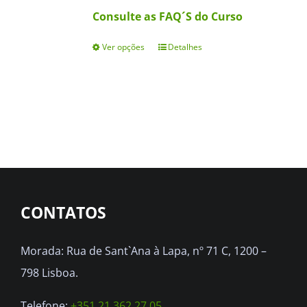
Consulte as FAQ´S do Curso
Ver opções
Detalhes
This
product
has
multiple
variants.
The
options
may
CONTATOS
be
chosen
Morada: Rua de Sant`Ana à Lapa, nº 71 C, 1200 –
on
798 Lisboa.
the
Telefone:
+351 21 362 27 05