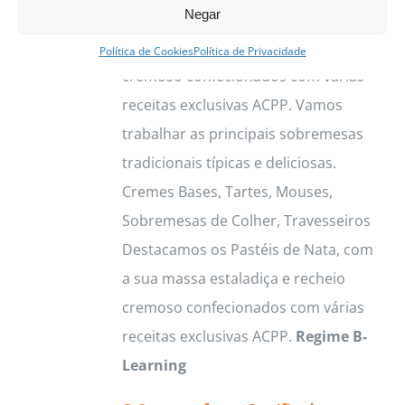
Negar
Destacamos os Pastéis de Nata, com
product
a sua massa estaladiça e recheio
page
Política de Cookies
Política de Privacidade
cremoso confecionados com várias
receitas exclusivas ACPP. Vamos
trabalhar as principais sobremesas
tradicionais típicas e deliciosas.
Cremes Bases, Tartes, Mouses,
Sobremesas de Colher, Travesseiros
Destacamos os Pastéis de Nata, com
a sua massa estaladiça e recheio
cremoso confecionados com várias
receitas exclusivas ACPP.
Regime B-
Learning