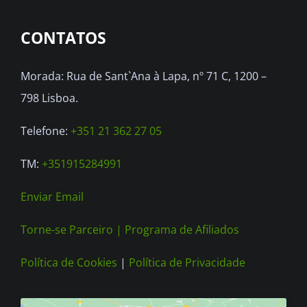
options
CONTATOS
may
be
Morada: Rua de Sant`Ana à Lapa, nº 71 C, 1200 –
chosen
798 Lisboa.
on
the
Telefone:
+351 21 362 27 05
product
TM:
+351915284991
page
Enviar Email
Torne-se Parceiro |
Programa de Afiliados
Política de Cookies
|
Política de Privacidade