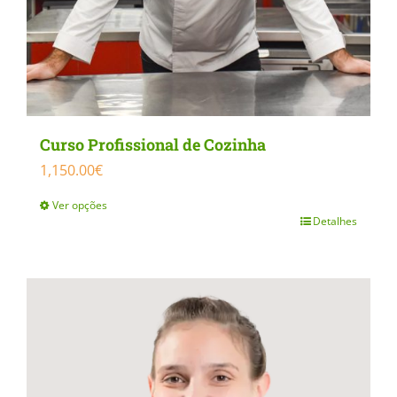
on
the
product
page
Curso Profissional de Cozinha
1,150.00
€
Ver opções
Detalhes
This
product
has
multiple
variants.
The