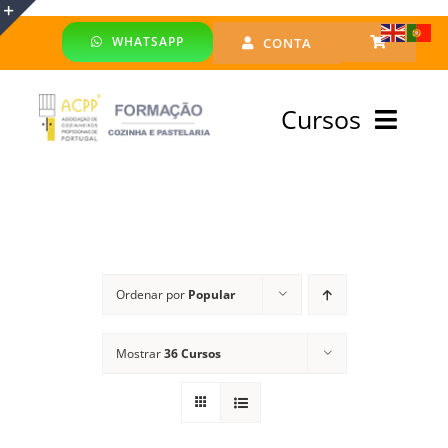
Skip
WHATSAPP
CONTA
to
Toggle
content
Sliding
Cursos
Bar
Area
Bolsa Formadores
Cursos Profissionais
Ordenar por
Popular
Especialização
Mostrar
36 Cursos
Financiado
Emprego