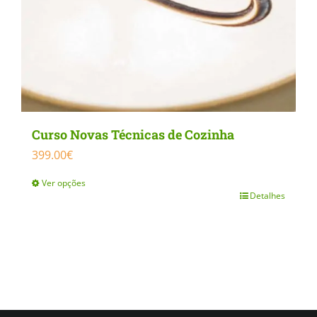
Curso Novas Técnicas de Cozinha
399.00
€
Ver opções
Detalhes
This
product
has
multiple
variants.
The