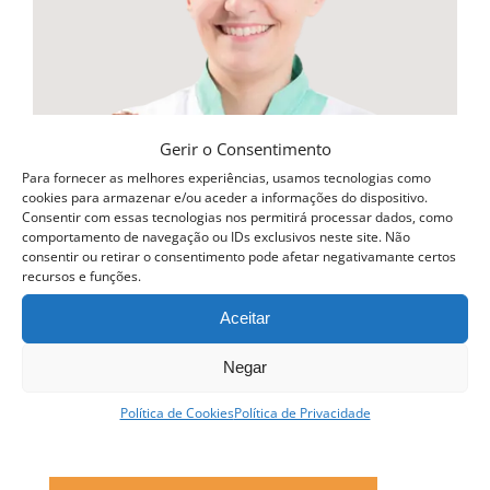
options
may
be
chosen
on
Gerir o Consentimento
the
Para fornecer as melhores experiências, usamos tecnologias como
cookies para armazenar e/ou aceder a informações do dispositivo.
product
Consentir com essas tecnologias nos permitirá processar dados, como
comportamento de navegação ou IDs exclusivos neste site. Não
page
consentir ou retirar o consentimento pode afetar negativamante certos
recursos e funções.
Aceitar
Negar
Política de Cookies
Política de Privacidade
Curso Profissional Pastelaria Tradicional