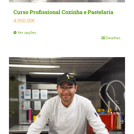
Curso Profissional Cozinha e Pastelaria
4,950.00
€
Ver opções
Detalhes
This
product
has
multiple
variants.
The
options
may
be
chosen