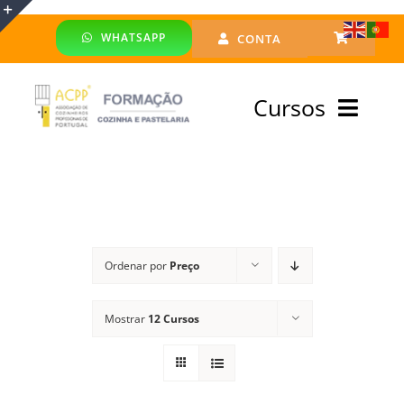
Skip
WHATSAPP
CONTA
to
Toggle
content
Sliding
Cursos
Bar
Area
Bolsa Formadores
Cursos Profissionais
Ordenar por
Preço
Especialização
Mostrar
12 Cursos
Financiado
Emprego