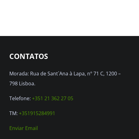
has
multiple
variants.
The
options
CONTATOS
may
be
Morada: Rua de Sant`Ana à Lapa, nº 71 C, 1200 –
chosen
798 Lisboa.
on
the
Telefone:
+351 21 362 27 05
product
TM:
+351915284991
page
Enviar Email