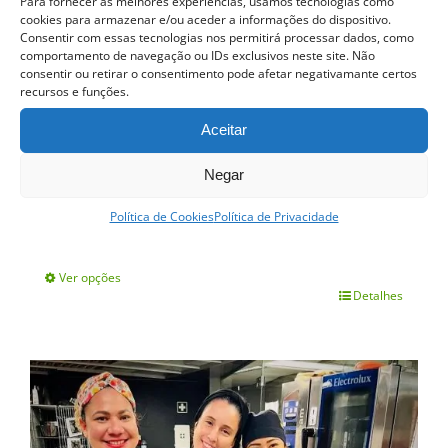
Para fornecer as melhores experiências, usamos tecnologias como
cookies para armazenar e/ou aceder a informações do dispositivo.
Consentir com essas tecnologias nos permitirá processar dados, como
comportamento de navegação ou IDs exclusivos neste site. Não
consentir ou retirar o consentimento pode afetar negativamante certos
recursos e funções.
Aceitar
Negar
Curso Prático de Cozinha
Política de Cookies
Política de Privacidade
399.00
€
Ver opções
Detalhes
This
product
has
multiple
variants.