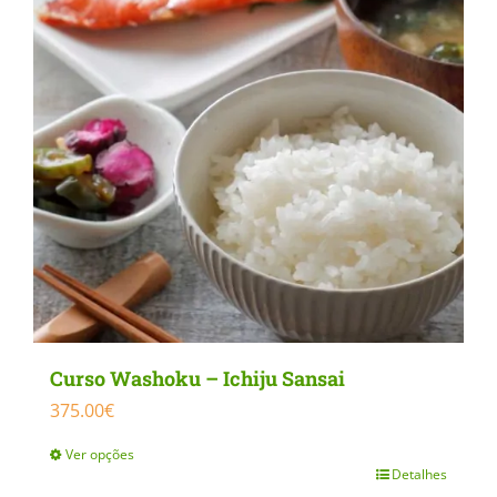
Curso Washoku – Ichiju Sansai
375.00
€
Ver opções
Detalhes
This