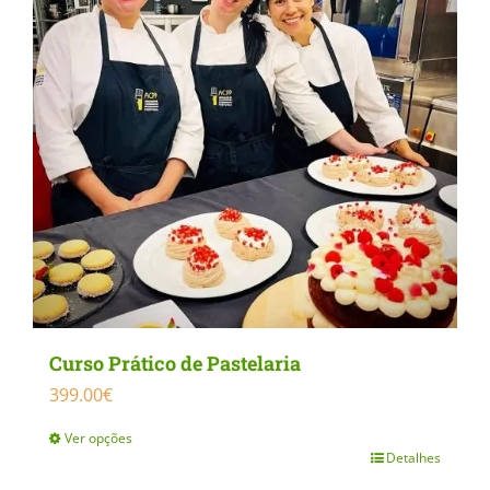
The
options
may
be
chosen
on
the
product
page
Curso Prático de Pastelaria
399.00
€
Ver opções
Detalhes
This