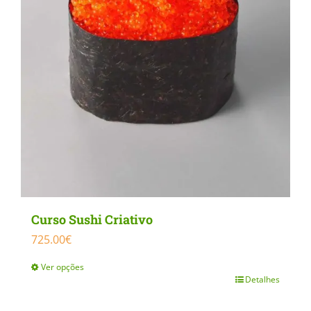
Curso Sushi Criativo
725.00
€
Ver opções
Detalhes
This
product