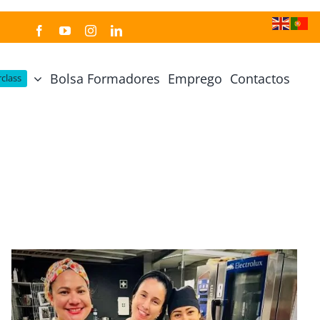
Bolsa Formadores
Emprego
Contactos
class
Cozinha Japonesa
Cursos Práticos
Profissional de Cozinha Japonesa
Curso Prático Cozinha
Profissional de Sushi
Curso Prático Pastelaria
Curso Sushi Omakase
Curso Cozinha Portuguesa
Curso Sushi Decorativo
Curso Petiscos Portugueses
Curso Washoku – Ichiju Sansai
Curso Prático de Sushi
Curso Street food, Dumplings e Udon
Curso Prático Ramen
r
Curso Sushi Criativo