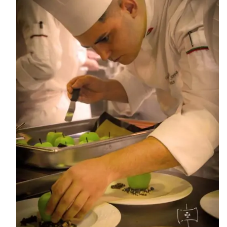
MasterClass
Macarons