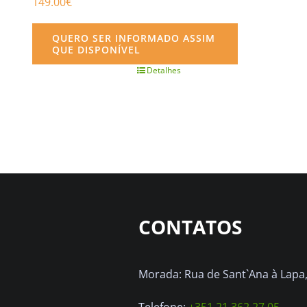
149.00
€
QUERO SER INFORMADO ASSIM
QUE DISPONÍVEL
Detalhes
CONTATOS
Morada: Rua de Sant`Ana à Lapa, 
Telefone:
+351 21 362 27 05