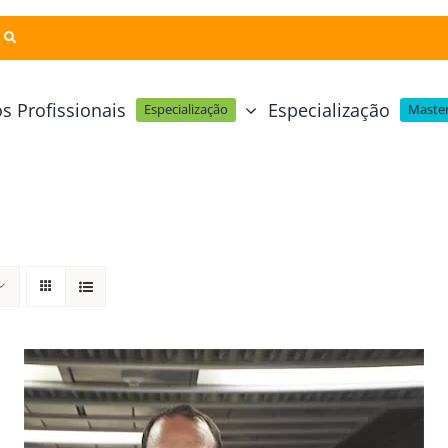
s Profissionais
Especialização
Especialização
Master
Pastelaria e Padaria
Online
Cursos Técnicos
Profissional Pastelaria Vegan
zinha Online
Cozinha Molecular
Profissional de Pastelaria
Técnicas de Empratamento
telaria Online
Pastelaria Tradicional Portuguesa
Técnicas de Chocolate
Profissional Padaria
inha e Pastelaria Online
Mesa e Bar
Profissional Pastelaria e Padaria
e Nata Online
Curso Intensivo de Mesa e Ba