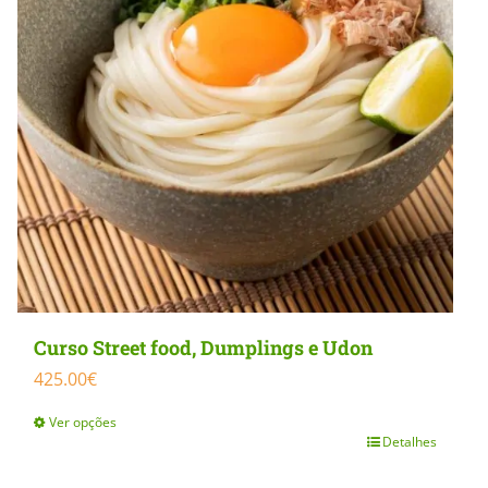
Curso Street food, Dumplings e Udon
425.00
€
Ver opções
Detalhes
This
product