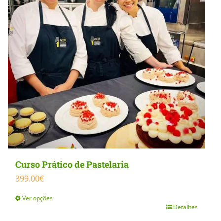
Curso Prático de Pastelaria
399.00
€
Ver opções
Detalhes
This