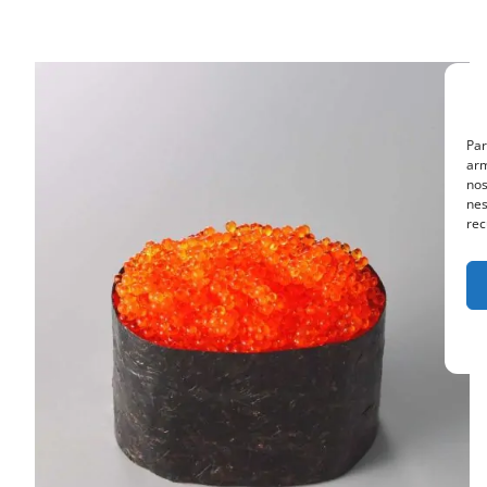
Par
arm
nos
nes
rec