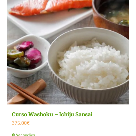
Curso Washoku – Ichiju Sansai
375.00
€
Ver opções