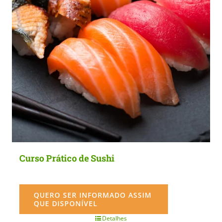
chosen
on
the
product
page
Curso Prático de Sushi
QUERO SER INFORMADO ASSIM
QUE DISPONÍVEL
Detalhes