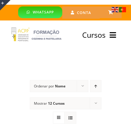
Skip
WHATSAPP
CONTA
to
Toggle
content
Sliding
Cursos
Bar
Area
Bolsa Formadores
Cursos Profissionais
Ordenar por
Nome
Especialização
Mostrar
12 Cursos
Financiado
Emprego