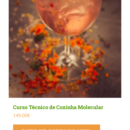
be
chosen
on
the
product
page
Curso Técnico de Cozinha Molecular
149.00
€