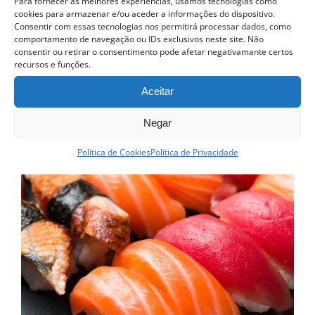
Para fornecer as melhores experiências, usamos tecnologias como
Ver opções
cookies para armazenar e/ou aceder a informações do dispositivo.
Detalhes
Consentir com essas tecnologias nos permitirá processar dados, como
This
comportamento de navegação ou IDs exclusivos neste site. Não
product
consentir ou retirar o consentimento pode afetar negativamante certos
recursos e funções.
has
Curso esgotado
Aceitar
multiple
variants.
Negar
The
Política de Cookies
Política de Privacidade
options
may
be
chosen
on
the
product