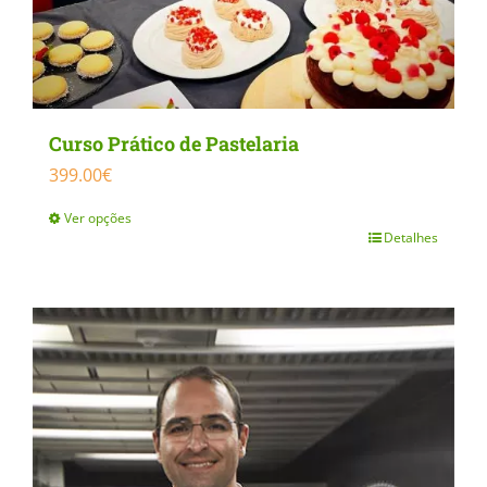
Curso Prático de Pastelaria
399.00
€
Ver opções
Detalhes
This
product
has
multiple
variants.
The
options