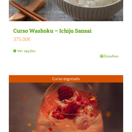
Curso Washoku – Ichiju Sansai
375.00
€
Ver opções
Detalhes
This
product
has
Curso esgotado
multiple
variants.
The
options
may