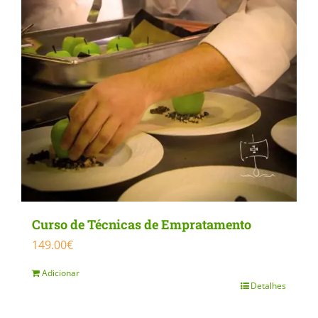
product
page
Curso de Técnicas de Empratamento
149.00
€
Adicionar
Detalhes