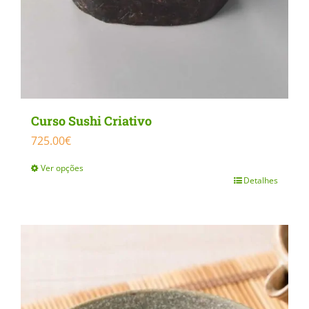
Curso Sushi Criativo
725.00
€
Ver opções
Detalhes
This
product
has
multiple
variants.
The