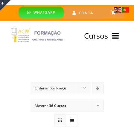
Skip
WHATSAPP
CONTA
to
Toggle
content
Sliding
Cursos
Bar
Area
Bolsa Formadores
Cursos Profissionais
Ordenar por
Preço
Especialização
Mostrar
36 Cursos
Financiado
Emprego