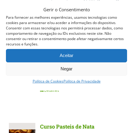
receitas exclusivas ACPP.
Regime B-
Gerir o Consentimento
Learning
Para fornecer as melhores experiências, usamos tecnologias como
cookies para armazenar e/ou aceder a informações do dispositivo.
O Curso confere o
Certificado
Consentir com essas tecnologias nos permitirá processar dados, como
Formação Profissional da
ACPP
em
comportamento de navegação ou IDs exclusivos neste site. Não
consentir ou retirar o consentimento pode afetar negativamante certos
Pastelaria
recursos e funções.
Estágio Facultativo
Aceitar
Negar
QUERO SER
INFORMADO ASSIM
Política de Cookies
Política de Privacidade
QUE DISPONÍVEL
Detalhes
Curso Pasteis de Nata