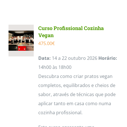
product
has
multiple
Curso Profissional Cozinha
variants.
Vegan
The
475.00
€
options
Data:
14 a 22 outubro 2026
Horário:
may
14h00 às 18h00
be
Descubra como criar pratos vegan
chosen
completos, equilibrados e cheios de
on
sabor, através de técnicas que pode
the
aplicar tanto em casa como numa
product
cozinha profissional.
page