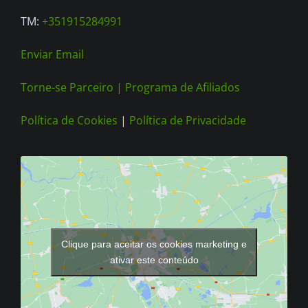
page
TM:
+351915284991
Enviar Email
Torne-se Parceiro |
Programa de Afiliados
Política de Cookies
|
Política de Privacidade
Clique para aceitar os cookies marketing e
ativar este conteúdo