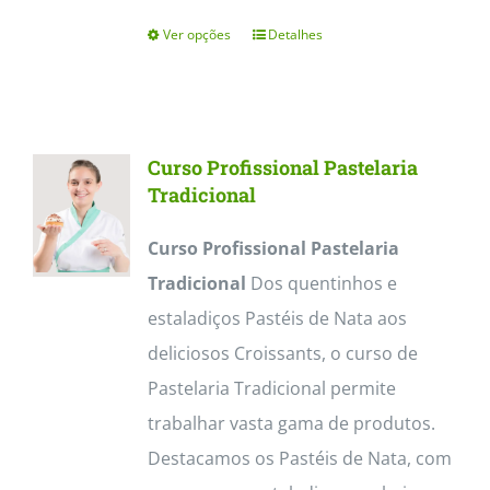
Ver opções
Detalhes
This
product
has
multiple
Curso Profissional Pastelaria
variants.
Tradicional
The
Curso Profissional Pastelaria
options
Tradicional
Dos quentinhos e
may
estaladiços Pastéis de Nata aos
be
deliciosos Croissants, o curso de
chosen
Pastelaria Tradicional permite
on
trabalhar vasta gama de produtos.
the
Destacamos os Pastéis de Nata, com
product