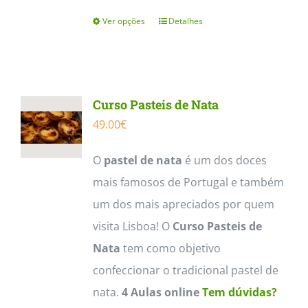
Ver opções
Detalhes
This
product
has
multiple
Curso Pasteis de Nata
variants.
49.00
€
The
options
O
pastel de nata
é um dos doces
may
mais famosos de Portugal e também
be
um dos mais apreciados por quem
chosen
visita Lisboa! O
Curso Pasteis de
on
Nata
tem como objetivo
the
confeccionar o tradicional pastel de
product
nata.
4 Aulas online
Tem dúvidas?