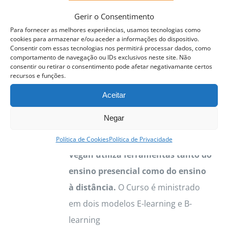
QUERO SER
INFORMADO ASSIM
Gerir o Consentimento
QUE DISPONÍVEL
Para fornecer as melhores experiências, usamos tecnologias como
cookies para armazenar e/ou aceder a informações do dispositivo.
Detalhes
Consentir com essas tecnologias nos permitirá processar dados, como
comportamento de navegação ou IDs exclusivos neste site. Não
consentir ou retirar o consentimento pode afetar negativamante certos
recursos e funções.
Aceitar
Curso Profissional Cozinha e
Curso
esgotado
Pastelaria Vegan
Negar
Curso de Cozinha e Pastelaria
Política de Cookies
Política de Privacidade
Vegan utiliza ferramentas tanto do
ensino presencial como do ensino
à distância.
O Curso é ministrado
em dois modelos E-learning e B-
learning