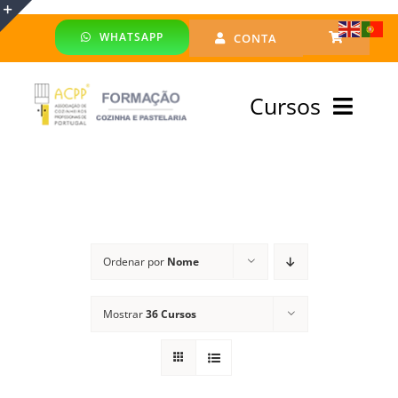
Skip
WHATSAPP
CONTA
to
Toggle
content
Sliding
Cursos
Bar
Area
Bolsa Formadores
Cursos Profissionais
Ordenar por
Nome
Especialização
Mostrar
36 Cursos
Financiado
Emprego