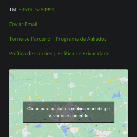
page
TM:
+351915284991
Enviar Email
Torne-se Parceiro |
Programa de Afiliados
Política de Cookies
|
Política de Privacidade
Clique para aceitar os cookies marketing e
ativar este conteúdo