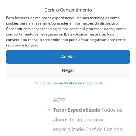
curso é divido em duas áreas de
Gerir o Consentimento
atuação
Pastelaria e Padaria
.
Para fornecer as melhores experiências, usamos tecnologias como
Aulas Pastelaria
As aulas
cookies para armazenar e/ou aceder a informações do dispositivo.
Consentir com essas tecnologias nos permitirá processar dados, como
Pastelaria são coordenadas por
comportamento de navegação ou IDs exclusivos neste site. Não
consentir ou retirar o consentimento pode afetar negativamante certos
Sara Sores
, Chef Pastelaria
recursos e funções.
Residente ACPP.
Aceitar
Aulas de Padaria
As aulas de
Negar
Cozinha são coordenadas por
Maria Urmal
, Chef
Política de Cookies
Política de Privacidade
Pastelaria/Padaria, Residente
ACPP.
Tutor Especializado
Todos os
alunos terão um tutor
especializado Chef de Cozinha