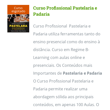
multiple
Curso Profissional Pastelaria e
Curso
variants.
esgotado
Padaria
The
Curso Profissional Pastelaria e
options
Padaria utiliza ferramentas tanto do
may
ensino presencial como do ensino à
be
distância. Curso em Regime B-
chosen
Learning com aulas online e
on
presenciais. Os Conteúdos mais
the
Importantes de
Pastelaria e Padaria
product
O Curso Profissional Pastelaria e
page
Padaria permite realizar uma
abordagem sólida aos principais
conteúdos, em apenas 100 Aulas. O