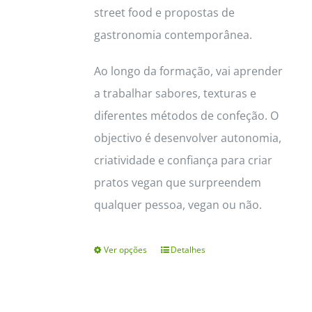
street food e propostas de
gastronomia contemporânea.
Ao longo da formação, vai aprender
a trabalhar sabores, texturas e
diferentes métodos de confeção. O
objectivo é desenvolver autonomia,
criatividade e confiança para criar
pratos vegan que surpreendem
qualquer pessoa, vegan ou não.
Ver opções
Detalhes
This
product
has