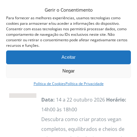
Gerir o Consentimento
QUERO SER
INFORMADO ASSIM
Para fornecer as melhores experiências, usamos tecnologias como
QUE DISPONÍVEL
cookies para armazenar e/ou aceder a informações do dispositivo.
Consentir com essas tecnologias nos permitirá processar dados, como
Detalhes
comportamento de navegação ou IDs exclusivos neste site. Não
consentir ou retirar o consentimento pode afetar negativamante certos
recursos e funções.
Aceitar
Curso Profissional Cozinha
Negar
Vegan
475.00
€
Política de Cookies
Política de Privacidade
Data:
14 a 22 outubro 2026
Horário:
14h00 às 18h00
Descubra como criar pratos vegan
completos, equilibrados e cheios de