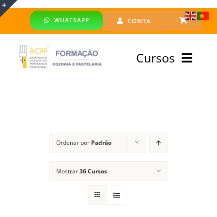
Skip
WHATSAPP
CONTA
to
Toggle
content
Sliding
Cursos
Bar
Area
Bolsa Formadores
Cursos Profissionais
Ordenar por
Padrão
Especialização
Mostrar
36 Cursos
Financiado
Emprego