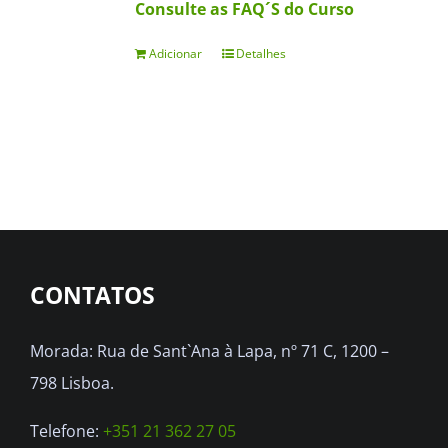
Consulte as FAQ´S do Curso
Adicionar
Detalhes
CONTATOS
Morada: Rua de Sant`Ana à Lapa, nº 71 C, 1200 –
798 Lisboa.
Telefone:
+351 21 362 27 05