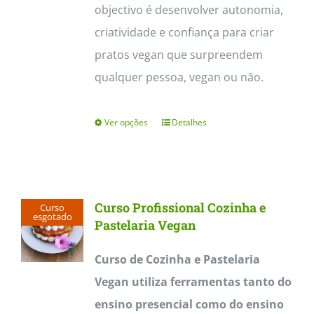
objectivo é desenvolver autonomia,
criatividade e confiança para criar
pratos vegan que surpreendem
qualquer pessoa, vegan ou não.
Ver opções
Detalhes
This
product
has
multiple
Curso Profissional Cozinha e
Curso
variants.
esgotado
Pastelaria Vegan
The
Curso de Cozinha e Pastelaria
options
Vegan utiliza ferramentas tanto do
may
ensino presencial como do ensino
be