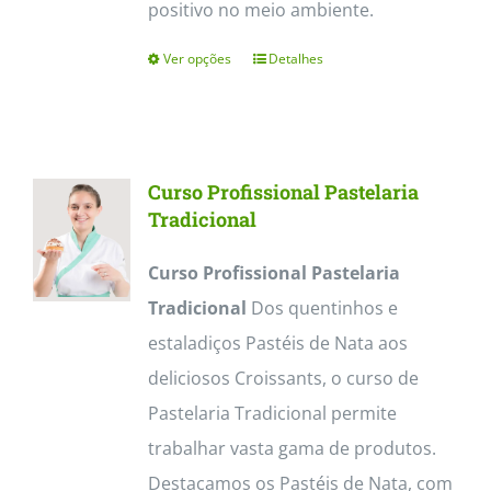
positivo no meio ambiente.
Ver opções
Detalhes
This
product
has
multiple
Curso Profissional Pastelaria
variants.
Tradicional
The
Curso Profissional Pastelaria
options
Tradicional
Dos quentinhos e
may
estaladiços Pastéis de Nata aos
be
deliciosos Croissants, o curso de
chosen
Pastelaria Tradicional permite
on
trabalhar vasta gama de produtos.
the
Destacamos os Pastéis de Nata, com
product