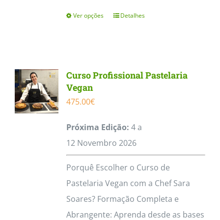
Ver opções
Detalhes
This
product
has
multiple
Curso Profissional Pastelaria
variants.
Vegan
The
475.00
€
options
Próxima Edição:
4 a
may
12
Novembro
2026
be
chosen
Porquê Escolher o Curso de
on
Pastelaria Vegan com a Chef Sara
the
Soares? Formação Completa e
product
Abrangente: Aprenda desde as bases