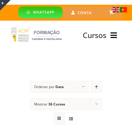
Skip
WHATSAPP
CONTA
to
Toggle
content
Sliding
Cursos
Bar
Area
Bolsa Formadores
Cursos Profissionais
Ordenar por
Data
Especialização
Mostrar
36 Cursos
Financiado
Emprego