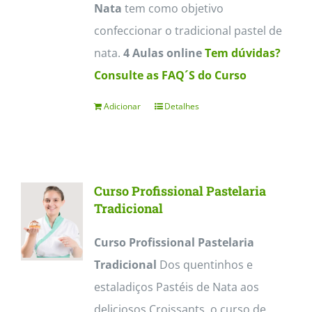
on
Nata
tem como objetivo
the
confeccionar o tradicional pastel de
product
nata.
4 Aulas online
Tem dúvidas?
page
Consulte as FAQ´S do Curso
Adicionar
Detalhes
Curso Profissional Pastelaria
Tradicional
Curso Profissional Pastelaria
Tradicional
Dos quentinhos e
estaladiços Pastéis de Nata aos
deliciosos Croissants, o curso de