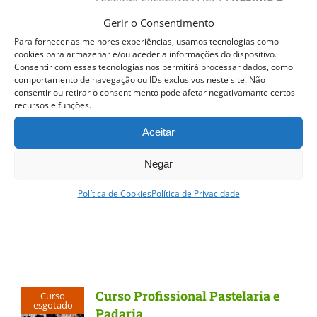
Learning
Gerir o Consentimento
Para fornecer as melhores experiências, usamos tecnologias como
O Curso confere o
Certificado
cookies para armazenar e/ou aceder a informações do dispositivo.
Consentir com essas tecnologias nos permitirá processar dados, como
Formação Profissional da
ACPP
em
comportamento de navegação ou IDs exclusivos neste site. Não
Pastelaria
consentir ou retirar o consentimento pode afetar negativamante certos
recursos e funções.
Estágio Facultativo
Aceitar
Negar
QUERO SER
INFORMADO ASSIM
QUE DISPONÍVEL
Política de Cookies
Política de Privacidade
Detalhes
Curso Profissional Pastelaria e
Curso
esgotado
Padaria