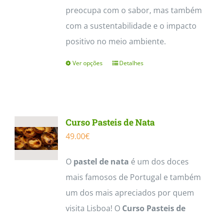
preocupa com o sabor, mas também
com a sustentabilidade e o impacto
positivo no meio ambiente.
Ver opções
Detalhes
This
product
has
multiple
Curso Pasteis de Nata
variants.
49.00
€
The
options
O
pastel de nata
é um dos doces
may
mais famosos de Portugal e também
be
um dos mais apreciados por quem
chosen
visita Lisboa! O
Curso Pasteis de