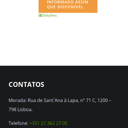
INFORMADO ASSIM
QUE DISPONÍVEL
Detalhes
CONTATOS
Morada: Rua de Sant`Ana à Lapa, nº 71 C, 1200 –
798 Lisboa.
Telefone:
+351 21 362 27 05