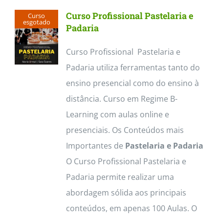
multiple
Curso Profissional Pastelaria e
Curso
variants.
esgotado
Padaria
The
Curso Profissional Pastelaria e
options
Padaria utiliza ferramentas tanto do
may
ensino presencial como do ensino à
be
distância. Curso em Regime B-
chosen
Learning com aulas online e
on
presenciais. Os Conteúdos mais
the
Importantes de
Pastelaria e Padaria
product
O Curso Profissional Pastelaria e
page
Padaria permite realizar uma
abordagem sólida aos principais
conteúdos, em apenas 100 Aulas. O