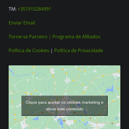
page
TM:
+351915284991
Enviar Email
Torne-se Parceiro |
Programa de Afiliados
Política de Cookies
|
Política de Privacidade
Clique para aceitar os cookies marketing e
ativar este conteúdo