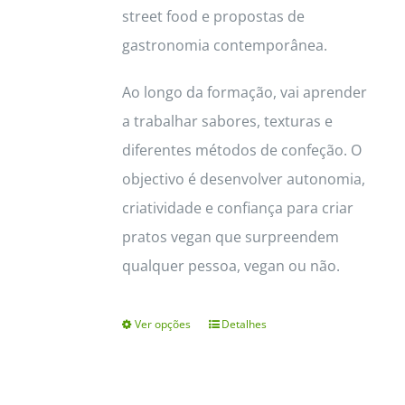
street food e propostas de
gastronomia contemporânea.
Ao longo da formação, vai aprender
a trabalhar sabores, texturas e
diferentes métodos de confeção. O
objectivo é desenvolver autonomia,
criatividade e confiança para criar
pratos vegan que surpreendem
qualquer pessoa, vegan ou não.
Ver opções
Detalhes
This
product
has