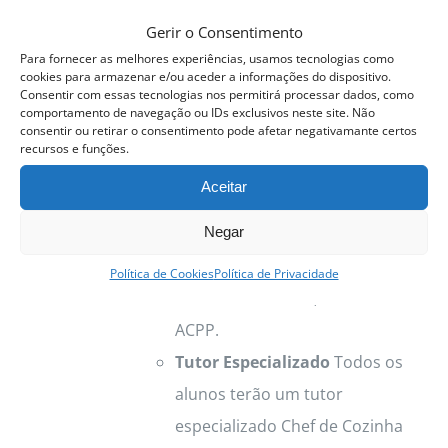
curso é divido em duas áreas de
Gerir o Consentimento
atuação
Pastelaria e Padaria
.
Para fornecer as melhores experiências, usamos tecnologias como
Aulas Pastelaria
As aulas
cookies para armazenar e/ou aceder a informações do dispositivo.
Consentir com essas tecnologias nos permitirá processar dados, como
Pastelaria são coordenadas por
comportamento de navegação ou IDs exclusivos neste site. Não
consentir ou retirar o consentimento pode afetar negativamante certos
Sara Sores
, Chef Pastelaria
recursos e funções.
Residente ACPP.
Aceitar
Aulas de Padaria
As aulas de
Negar
Cozinha são coordenadas por
Maria Urmal
, Chef
Política de Cookies
Política de Privacidade
Pastelaria/Padaria, Residente
ACPP.
Tutor Especializado
Todos os
alunos terão um tutor
especializado Chef de Cozinha